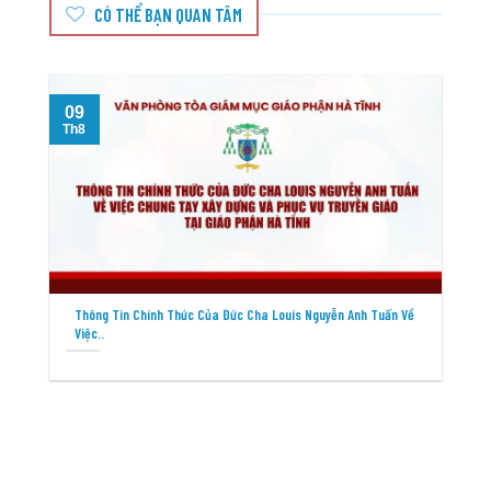
CÓ THỂ BẠN QUAN TÂM
09
Th8
T
Thông Tin Chính Thức Của Đức Cha Louis Nguyễn Anh Tuấn Về
Việc..