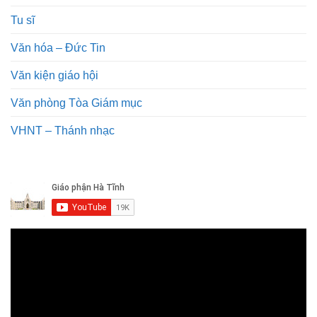
Tu sĩ
Văn hóa – Đức Tin
Văn kiện giáo hội
Văn phòng Tòa Giám mục
VHNT – Thánh nhạc