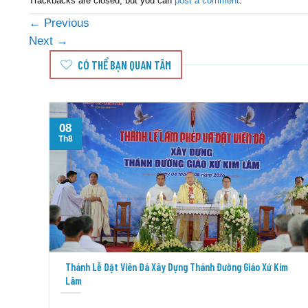
Trackbacks are closed, but you can
post a comment
.
←
Previous
Next
→
CÓ THỂ BẠN QUAN TÂM
08
Th8
Thánh Lễ Đặt Viên Đá Xây Dựng Thánh Đường Giáo Xứ Kim
Lâm