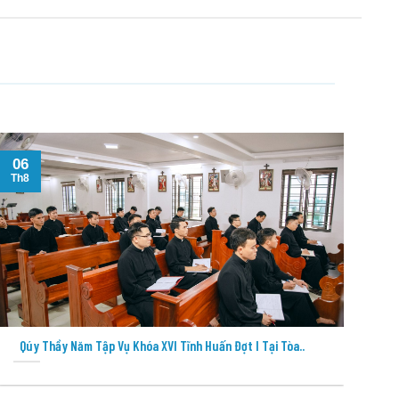
06
06
Th8
Th8
Qúy Thầy Năm Tập Vụ Khóa XVI Tĩnh Huấn Đợt I Tại Tòa..
Bu
“M