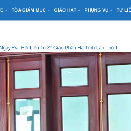
ỨC
TÒA GIÁM MỤC
GIÁO HẠT
PHỤNG VỤ
TƯ LI
Ngày Đại Hội Liên Tu Sĩ Giáo Phận Hà Tĩnh Lần Thứ I