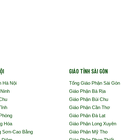
ỘI
GIÁO TỈNH SÀI GÒN
n Hà Nội
Tổng Giáo Phận Sài Gòn
 Ninh
Giáo Phận Bà Rịa
 Chu
Giáo Phận Bùi Chu
Tĩnh
Giáo Phận Cần Thơ
 Phòng
Giáo Phận Đà Lạt
ng Hóa
Giáo Phận Long Xuyên
g Sơn-Cao Bằng
Giáo Phận Mỹ Tho
t Diệm
Giáo Phận Phan Thiết