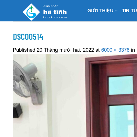
Skip
GIỚI THIỆU
TIN T
to
content
DSC00514
Published
20 Tháng mười hai, 2022
at
6000 × 3376
in