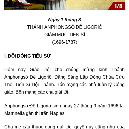
Ngày 1 tháng 8
THÁNH ANPHONGSÔ ĐỆ LIGORIÔ
GIÁM MỤC TIẾN SĨ
(1696-1787)
I. ĐÔI DÒNG TIỂU SỬ
Hôm nay Giáo Hội cho chúng mừng kính Thánh
Anphongsô Đệ Ligoriô, Đấng Sáng Lập Dòng Chúa Cứu
Thế. Tiến Sĩ Hội Thánh. Bổn mạng các nhà luân lý Công
giáo. Bổn mạng các cha giải tội.
Anphongsô Đệ Ligoriô sinh ngày 27 tháng 9 năm 1696 tại
Marrinella gần thị trấn Naples.
Cha mẹ cậu thuộc dòng quí tộc: quyền uy cũng như của