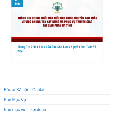
Th8
T
Thông Tin Chính Thức Của Đức Cha Louis Nguyễn Anh Tuấn Về
Việc..
Bác ái Xã hội – Caritas
Ban Mục Vụ
Ban mục vụ – Hội đoàn