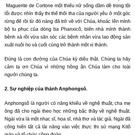
Maguerite de Cortone một thiếu nữ sống dầm dề trong tội
lỗi được nhìn thấy thi thể thối tha của người yêu ở một góc
rừng để rồi từ đó nàng đã trở về với Chúa, khoác lên mình
bộ tu phục của dòng ba Phanxicô, biến nhà mình thành
bệnh xá rồi vừa săn sóc các bệnh nhân vừa lao động sản
xuất nuôi họ và cuối cùng trở thành một vị thánh.
Đúng là con đường của Chúa kỳ diệu thật. Chúng ta hãy
cảm tạ ơn Chúa vì những hồng ân Chúa làm cho loài
người chúng ta.
2. Sự nghiệp của thánh Anphongsô.
Anphongsô là người có năng khiếu về nghệ thuật, cha mẹ
ông đã cho ngài theo học những bậc thầy về nghệ thuật.
Ngài vừa là một nhạc sĩ, họa sĩ, nhà thơ và tác giả. Ngài đã
cống hiến tất cả tài năng vào việc thực thi sứ mạng Kitô
giáo và tổ chức cộng đoàn.