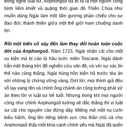
trong nghề luật sư, Anphongsô đã tỏ ra là một người công
bình liêm khiết và quãng thời gian đó Thiên Chúa như
muốn dùng Ngài làm một tấm gương phản chiếu cho sự
đạo đức thánh thiện giữa một thế giới ham chuộng danh
lợi.
Rồi một biến cố xảy đến làm thay đổi hoàn toàn cuộc
đời của Anphongsô.
Năm 1723, Ngài nhận cãi cho một
vụ kiện mà bị cáo là hầu tước miền Toscane. Ngài dành
hẳn một tháng trời để nghiên cứu vấn đề, và với sự xác tín
thế nào cũng thắng, Ngài hùng hồn biện hộ trước tòa án
với những lý chứng vững vàng. Dứt lời, mọi thính giả đều
vỗ tay vang rền và chính ông chánh án cũng tưởng phải xử
án theo lời vị luật sư trẻ tuổi. Nhưng trong khi mọi người
cũng như chính Anphongsô tưởng sẽ đắc thắng thì vị luật
sư cãi cho nguyên cáo đứng dậy. Miệng mở một nụ cười
kiêu hãnh, ông lên tiếng bênh vực cho thân chủ và cho
Anphongsô thấy một khía cạnh chính yếu mà Ngài đã quên