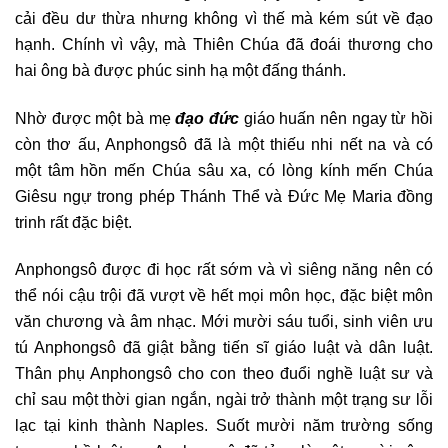
cải đều dư thừa nhưng không vì thế mà kém sút về đạo
hạnh. Chính vì vậy, mà Thiên Chúa đã đoái thương cho
hai ông bà được phúc sinh hạ một đấng thánh.
Nhờ được một bà mẹ
đạo đức
giáo huấn nên ngay từ hồi
còn thơ ấu, Anphongsô đã là một thiếu nhi nết na và có
một tâm hồn mến Chúa sâu xa, có lòng kính mến Chúa
Giêsu ngự trong phép Thánh Thể và Đức Mẹ Maria đồng
trinh rất đặc biệt.
Anphongsô được đi học rất sớm và vì siêng năng nên có
thể nói cậu trội đã vượt về hết mọi môn học, đặc biệt môn
văn chương và âm nhạc. Mới mười sáu tuổi, sinh viên ưu
tú Anphongsô đã giật bằng tiến sĩ giáo luật và dân luật.
Thân phụ Anphongsô cho con theo đuổi nghề luật sư và
chỉ sau một thời gian ngắn, ngài trở thành một trạng sư lỗi
lạc tại kinh thành Naples. Suốt mười năm trường sống