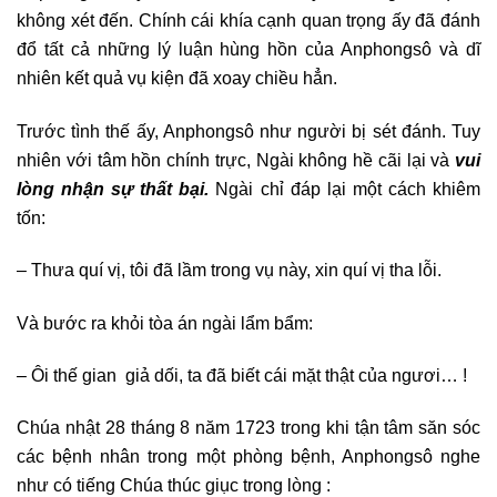
không xét đến. Chính cái khía cạnh quan trọng ấy đã đánh
đổ tất cả những lý luận hùng hồn của Anphongsô và dĩ
nhiên kết quả vụ kiện đã xoay chiều hẳn.
Trước tình thế ấy, Anphongsô như người bị sét đánh. Tuy
nhiên với tâm hồn chính trực, Ngài không hề cãi lại và
vui
lòng nhận sự thất bại.
Ngài chỉ đáp lại một cách khiêm
tốn:
– Thưa quí vị, tôi đã lầm trong vụ này, xin quí vị tha lỗi.
Và bước ra khỏi tòa án ngài lẩm bẩm:
– Ôi thế gian giả dối, ta đã biết cái mặt thật của ngươi… !
Chúa nhật 28 tháng 8 năm 1723 trong khi tận tâm săn sóc
các bệnh nhân trong một phòng bệnh, Anphongsô nghe
như có tiếng Chúa thúc giục trong lòng :