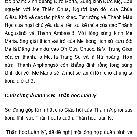
tác phẩm: Vinh quang Đức Maria, Sùng kính Đức Mẹ, Cầu
nguyện với Mẹ Thiên Chúa, Người bạn đời của Chúa
Giêsu Kitô và các tác phẩm khác. Tư tưởng về Thánh Mẫu
Học của ngài chủ yếu dựa trên sự kế thừa của các Thánh
Augustinô và Thánh Ambrosiô. Với lòng sùng kính Mẹ
Maria, ông giải thích vai trò của Mẹ trong lịch sử cứu độ:
Mẹ là Đấng tham dự vào Ơn Cứu Chuộc, là Vị Trung Gian
của ơn thánh, là Mẹ, là Trạng Sư và là Nữ hoàng. Hơn
nữa, Thánh Anphongsô còn khẳng định rằng lòng sùng
kính đối với Mẹ Maria sẽ là một sự an ủi lớn cho chúng ta
trong giờ chết.
Cuối cùng là lãnh vực Thần học luân lý
Sự đóng góp lớn nhất cho Giáo hội của Thánh Alphonsus
trong lĩnh vực Thần học là cuốn: Thần học luân lý.
“Thần học Luân lý”, đã đề nghị một tổng hợp quân bình và