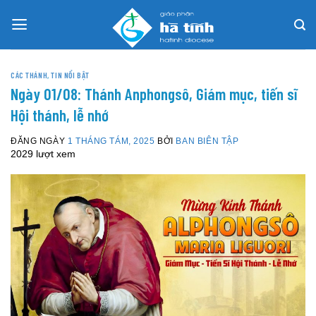
Skip
to
content
CÁC THÁNH
,
TIN NỔI BẬT
Ngày 01/08: Thánh Anphongsô, Giám mục, tiến sĩ
Hội thánh, lễ nhớ
ĐĂNG NGÀY
1 THÁNG TÁM, 2025
BỞI
BAN BIÊN TẬP
2029 lượt xem