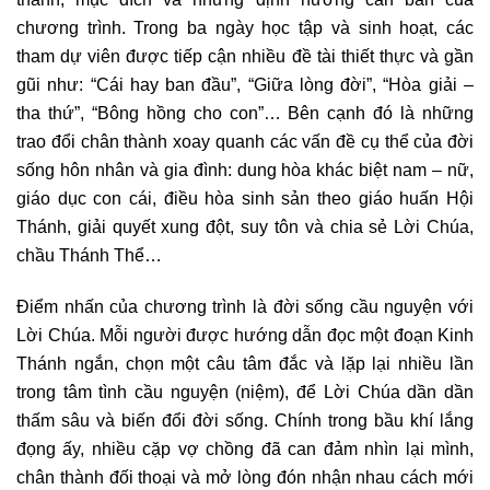
chương trình. Trong ba ngày học tập và sinh hoạt, các
tham dự viên được tiếp cận nhiều đề tài thiết thực và gần
gũi như: “Cái hay ban đầu”, “Giữa lòng đời”, “Hòa giải –
tha thứ”, “Bông hồng cho con”… Bên cạnh đó là những
trao đổi chân thành xoay quanh các vấn đề cụ thể của đời
sống hôn nhân và gia đình: dung hòa khác biệt nam – nữ,
giáo dục con cái, điều hòa sinh sản theo giáo huấn Hội
Thánh, giải quyết xung đột, suy tôn và chia sẻ Lời Chúa,
chầu Thánh Thể…
Điểm nhấn của chương trình là đời sống cầu nguyện với
Lời Chúa. Mỗi người được hướng dẫn đọc một đoạn Kinh
Thánh ngắn, chọn một câu tâm đắc và lặp lại nhiều lần
trong tâm tình cầu nguyện (niệm), để Lời Chúa dần dần
thấm sâu và biến đổi đời sống. Chính trong bầu khí lắng
đọng ấy, nhiều cặp vợ chồng đã can đảm nhìn lại mình,
chân thành đối thoại và mở lòng đón nhận nhau cách mới