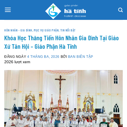
Skip
to
content
HÔN NHÂN - GIA ĐÌNH
,
MỤC VỤ GIÁO PHẬN
,
TIN NỔI BẬT
Khóa Học Thăng Tiến Hôn Nhân Gia Đình Tại Giáo
Xứ Tân Hội – Giáo Phận Hà Tĩnh
ĐĂNG NGÀY
4 THÁNG BA, 2026
BỞI
BAN BIÊN TẬP
2026 lượt xem