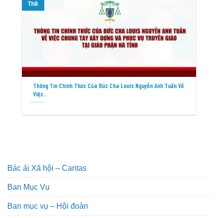
Th8
T
Thông Tin Chính Thức Của Đức Cha Louis Nguyễn Anh Tuấn Về
Việc..
Bác ái Xã hội – Caritas
Ban Mục Vụ
Ban mục vụ – Hội đoàn