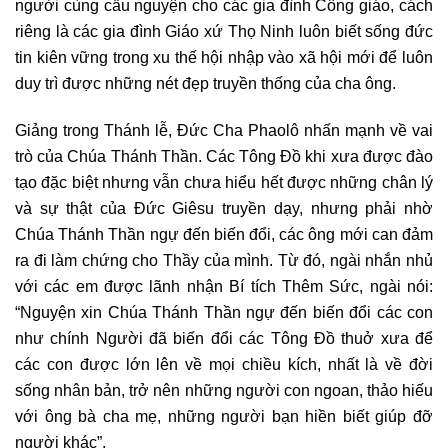
người cùng cầu nguyện cho các gia đình Công giáo, cách
riêng là các gia đình Giáo xứ Thọ Ninh luôn biết sống đức
tin kiên vững trong xu thế hội nhập vào xã hội mới để luôn
duy trì được những nét đẹp truyền thống của cha ông.
Giảng trong Thánh lễ, Đức Cha Phaolô nhấn mạnh về vai
trò của Chúa Thánh Thần. Các Tông Đồ khi xưa được đào
tạo đặc biệt nhưng vẫn chưa hiểu hết được những chân lý
và sự thật của Đức Giêsu truyền dạy, nhưng phải nhờ
Chúa Thánh Thần ngự đến biến đổi, các ông mới can đảm
ra đi làm chứng cho Thầy của mình. Từ đó, ngài nhắn nhủ
với các em được lãnh nhận Bí tích Thêm Sức, ngài nói:
“Nguyện xin Chúa Thánh Thần ngự đến biến đổi các con
như chính Người đã biến đổi các Tông Đồ thuở xưa để
các con được lớn lên về mọi chiều kích, nhất là về đời
sống nhân bản, trở nên những người con ngoan, thảo hiếu
với ông bà cha mẹ, những người bạn hiền biết giúp đỡ
người khác”.