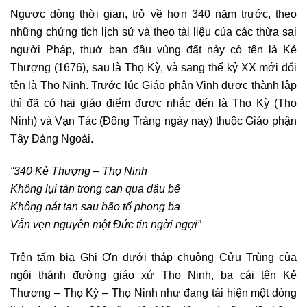
Ngược dòng thời gian, trở về hơn 340 năm trước, theo
những chứng tích lịch sử và theo tài liệu của các thừa sai
người Pháp, thuở ban đầu vùng đất này có tên là Kẻ
Thượng (1676), sau là Thọ Kỳ, và sang thế kỷ XX mới đổi
tên là Thọ Ninh. Trước lúc Giáo phận Vinh được thành lập
thì đã có hai giáo điểm được nhắc đến là Thọ Kỳ (Thọ
Ninh) và Vạn Tác (Đông Tràng ngày nay) thuộc Giáo phận
Tây Đàng Ngoài.
“340 Kẻ Thượng – Thọ Ninh
Không lụi tàn trong can qua dâu bể
Không nát tan sau bão tố phong ba
Vẫn vẹn nguyên một Đức tin ngời ngợi”
Trên tấm bia Ghi Ơn dưới tháp chuông Cửu Trùng của
ngôi thánh đường giáo xứ Thọ Ninh, ba cái tên Kẻ
Thượng – Thọ Kỳ – Thọ Ninh như đang tái hiện một dòng