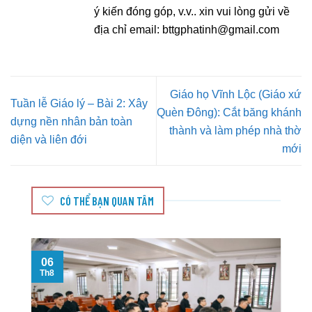
ý kiến đóng góp, v.v.. xin vui lòng gửi về
địa chỉ email:
bttgphatinh@gmail.com
Giáo họ Vĩnh Lộc (Giáo xứ
Tuần lễ Giáo lý – Bài 2: Xây
Quèn Đông): Cắt băng khánh
dựng nền nhân bản toàn
thành và làm phép nhà thờ
diện và liên đới
mới
CÓ THỂ BẠN QUAN TÂM
06
Th8
T