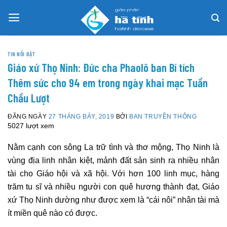
Skip
to
content
TIN NỔI BẬT
Giáo xứ Thọ Ninh: Đức cha Phaolô ban Bí tích
Thêm sức cho 94 em trong ngày khai mạc Tuần
Chầu Lượt
ĐĂNG NGÀY
27 THÁNG BẢY, 2019
BỞI
BAN TRUYỀN THÔNG
5027 lượt xem
Nằm cạnh con sông La trữ tình và thơ mộng, Thọ Ninh là
vùng địa linh nhân kiệt, mảnh đất sản sinh ra nhiều nhân
tài cho Giáo hội và xã hội. Với hơn 100 linh mục, hàng
trăm tu sĩ và nhiều người con quê hương thành đạt, Giáo
xứ Thọ Ninh dường như được xem là “cái nôi” nhân tài mà
ít miền quê nào có được.