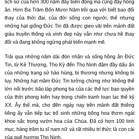
lịch sử của hơn 300 năm đầy biến động mà cũng đầy hồng
ân. Hơn Ba Trăm Bốn Mươi Năm trôi qua với biết bao đổi
thay của thời đại, của đời sống con người, thế nhưng
những hạt giống Đức Tin đã được gieo vãi trên mảnh đất
giàu truyền thống và xinh đẹp này vẫn như chưa hề thay
đổi và đang không ngừng phát triển mạnh mẽ.
Trải qua những năm dài đón nhận và sống hồng ân Đức
Tin, từ Kẻ Thượng, Thọ Kỳ đến Thọ Ninh đậm đầy dấu ấn
của những trang sử hào hùng, bi thương nhưng không bi
lụy. Những hạt mầm Đức Tin tưởng chừng như không thể
lớn nổi trước bão táp phong ba của các thế lực bạo quyền
của thời phong kiến hay trong chiến tranh loạn lạc thế kỷ
XX. Ấy thế mà, cho đến ngày nay trên mảnh đất thiêng
liêng ấy vẫn tiếp tục trổ sinh những bông hoa thơm ngát
khoe sắc trong vườn hoa của Chúa. Đã có hơn 100 linh
mục, hàng trăm tu sĩ nam nữ và rất nhiều trí thức là con cái
của quê hương Thọ Ninh.