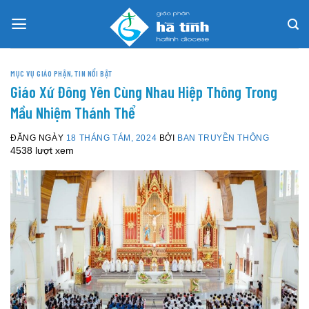
Skip
to
content
MỤC VỤ GIÁO PHẬN
,
TIN NỔI BẬT
Giáo Xứ Đông Yên Cùng Nhau Hiệp Thông Trong
Mầu Nhiệm Thánh Thể
ĐĂNG NGÀY
18 THÁNG TÁM, 2024
BỞI
BAN TRUYỀN THÔNG
4538 lượt xem