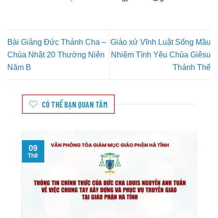
Bài Giảng Đức Thánh Cha –
Giáo xứ Vĩnh Luật Sống Mầu
Chúa Nhật 20 Thường Niên
Nhiệm Tình Yêu Chúa Giêsu
Năm B
Thánh Thể
CÓ THỂ BẠN QUAN TÂM
09
Th8
T