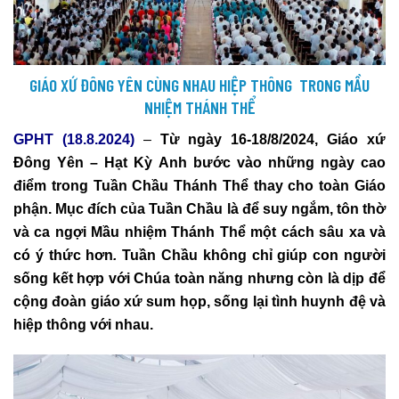
GIÁO XỨ ĐÔNG YÊN CÙNG NHAU HIỆP THÔNG TRONG MẦU
NHIỆM THÁNH THỂ
GPHT (18.8.2024)
–
Từ ngày 16-18/8/2024, Giáo xứ
Đông Yên – Hạt Kỳ Anh bước vào những ngày cao
điểm trong Tuần Chầu Thánh Thể thay cho toàn Giáo
phận. Mục đích của Tuần Chầu là để suy ngắm, tôn thờ
và ca ngợi Mầu nhiệm Thánh Thể một cách sâu xa và
có ý thức hơn
.
Tuần Chầu không chỉ giúp con người
sống kết hợp với Chúa toàn năng nhưng còn là dịp để
cộng đoàn giáo xứ sum họp, sống lại tình huynh đệ và
hiệp thông với nhau.