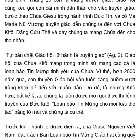
cũng kêu gọi con cái mình dấn thân cho việc truyền giáo,
bước theo Chúa Giêsu trong hành trình Đức Tin, và có Mẹ
Maria Nữ Vương truyền giáo dẫn chúng ta đến với Chúa
Kitô, Đấng Cứu Thế và dạy chúng ta mang Chúa đến cho
tha nhân.
“Tự bản chất Giáo hội lữ hành là truyền giáo” (Ag, 2). Giáo
hội của Chúa Kitô mang trong mình sứ mạng cao cả là
loan báo Tin Mừng tình yêu của Chúa. Vì thế, hơn 2000
năm qua, con thuyền Giáo hội vẫn luôn căng buồm vượt
trùng khơi để đến với muôn dân. Do đó, là những Kitô
hữu, bất kể là ai, chúng ta luôn được mời gọi thực thi lệnh
truyền của Đức Kitô: “Loan báo Tin Mừng cho mọi loài thọ
tạo” bằng lời nói và chứng tá cụ thể.
Trước khi Thánh lễ được diễn ra, cha Giuse Nguyễn Viết
Nam, đặc trách Ban Loan báo Tin Mừng Giáo hạt cùng quý