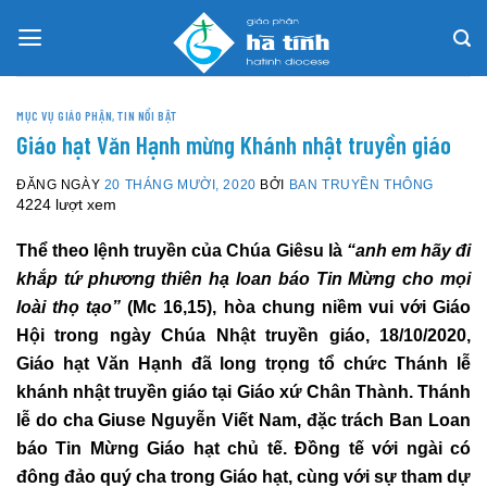
Skip
to
content
MỤC VỤ GIÁO PHẬN
,
TIN NỔI BẬT
Giáo hạt Văn Hạnh mừng Khánh nhật truyền giáo
ĐĂNG NGÀY
20 THÁNG MƯỜI, 2020
BỞI
BAN TRUYỀN THÔNG
4224 lượt xem
Thể theo lệnh truyền của Chúa Giêsu là
“anh em hãy đi
khắp tứ phương thiên hạ loan báo Tin Mừng cho mọi
loài thọ tạo”
(Mc 16,15), hòa chung niềm vui với Giáo
Hội trong ngày Chúa Nhật truyền giáo, 18/10/2020,
Giáo hạt Văn Hạnh đã long trọng tổ chức Thánh lễ
khánh nhật truyền giáo tại Giáo xứ Chân Thành. Thánh
lễ do cha Giuse Nguyễn Viết Nam, đặc trách Ban Loan
báo Tin Mừng Giáo hạt chủ tế. Đồng tế với ngài có
đông đảo quý cha trong Giáo hạt, cùng với sự tham dự