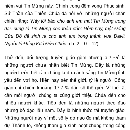
niềm vui Tin Mừng này. Chính trong đêm vọng Phục sinh,
Sứ Thần của Thiên Chúa đã nói với những người chăn
chiên rằng:
“
Này tôi báo cho anh em một Tin Mừng trọng
đại, cũng là Tin Mừng cho toàn dân: Hôm nay, một Ðấng
Cứu Ðộ đã sinh ra cho anh em trong thành vua Ðavít,
Người là Ðấng Kitô Ðức Chúa”
(Lc 2, 10 – 12).
Thứ đến, đối tượng truyền giáo gồm những ai? Đó là
những người chưa nhận biết Tin Mừng. Đây là những
người trước hết cần chúng ta đưa ánh sáng Tin Mừng tình
yêu đến với họ. Hiện nay trên thế giới, tỷ lệ người Công
giáo chỉ chiếm khoảng 17,7 % dân số thế giới. Vì thế rất
cần mỗi người chúng ta cùng giới thiệu Chúa đến cho
nhiều người khác. Tiếp đến là những người theo đạo
nhưng bỏ đạo lâu năm. Đây là hình thức tái truyền giáo.
Những người này vì một số lý do nào đó mà không tham
dự Thánh lễ, không tham gia sinh hoạt chung trong cộng