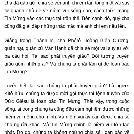
cha đã gặp gỡ, chia sẻ với anh chị em tân tòng một vài suy
tư quanh chủ đề về niềm vui sống đạo, cách thức mang
Tin Mừng vào các thực tại trần thế. Bên cạnh đó, quý cha
cũng đã giải đáp những thắc mắc mà anh chị em nêu lên.
Giảng trong Thánh lễ, cha Phêrô Hoàng Biên Cương,
quản hạt, quản xứ Văn Hạnh đã chia sẻ một vài suy tư với
ba câu hỏi: Tại sao phải truyền giáo? Đối tượng truyền
giáo gồm những ai? Và chúng ta phải làm gì để loan báo
Tin Mừng?
Trước hết, tại sao chúng ta phải truyền giáo? Là người
Kitô hữu, chúng ta được mời gọi thực thi lệnh truyền của
Đức Giêsu là loan báo Tin Mừng. Thật vậy, trong cuộc
sống, ai trong chúng ta cũng đều cảm nghiệm được những
niềm vui riêng cho mình. Và niềm vui ấy cần được chia sẻ
cho người khác. Mà Tin Mừng chính là niềm vui lớn lao
nhất. Do đó, chúng ta không ngừng chia sẻ, loan báo về