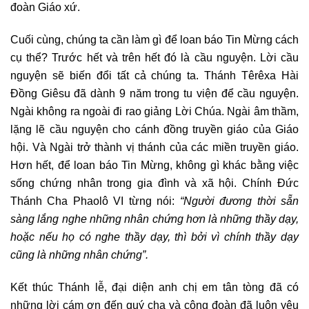
đoàn Giáo xứ.
Cuối cùng, chúng ta cần làm gì để loan báo Tin Mừng cách
cụ thể? Trước hết và trên hết đó là cầu nguyện. Lời cầu
nguyện sẽ biến đổi tất cả chúng ta. Thánh Têrêxa Hài
Đồng Giêsu đã dành 9 năm trong tu viện để cầu nguyện.
Ngài không ra ngoài đi rao giảng Lời Chúa. Ngài âm thầm,
lặng lẽ cầu nguyện cho cánh đồng truyền giáo của Giáo
hội. Và Ngài trở thành vị thánh của các miền truyền giáo.
Hơn hết, để loan báo Tin Mừng, không gì khác bằng việc
sống chứng nhân trong gia đình và xã hội. Chính Đức
Thánh Cha Phaolô VI từng nói:
“Người đương thời sẵn
sàng lắng nghe những nhân chứng hơn là những thầy dạy,
hoặc nếu họ có nghe thầy dạy, thì bởi vì chính thầy dạy
cũng là những nhân chứng”.
Kết thúc Thánh lễ, đại diện anh chị em tân tòng đã có
những lời cám ơn đến quý cha và cộng đoàn đã luôn yêu