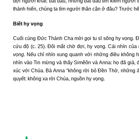
đợi người khác bắt đầu, nhưng bắt đầu tìm kiếm người 
thánh hiến, chúng ta tìm người thân cận ở đâu? Trước hế
Biết hy vọng
Cuối cùng Đức Thánh Cha mời gọi tu sĩ sống hy vọng
.
Đ
cứu độ (c. 25). Đôi mắt chờ đợi, hy vọng. Cái nhìn củ
vọng
. Nếu chỉ nhìn xung quanh với những điều không h
nhìn vào Tin mừng và thấy Simêôn và Anna: họ đã già, 
xúc với Chúa. Bà Anna “không rời bỏ Đền Thờ, những ă
quyết: không xa rời Chúa, nguồn hy vọng.