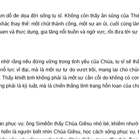
ám dỗ đe dọa đời sống tu sĩ. Không còn thấy ân sủng của Thi
u khác thay thế: một chút thành công, một sự an ủi, cuối cùng l
uen và thực dụng, gia tăng nỗi buồn và ngờ vực, rồi đưa tới sự
 nhở rằng nếu đứng vững trong tình yêu của Chúa, tu sĩ sẽ t
ỗ lực vĩ đại, mà là một sự tự do vượt trội, mang lại cho chú
Thấy khiết tịnh không phải là một sự cằn cỗi do không có con
hải là kỷ luật, mà là chiến thắng tình trạng hỗn loạn của ch
thần phục vụ: ông Simêôn thấy Chúa Giêsu nhỏ bé, khiêm nhườ
hiến là người biết nhìn Chúa Giêsu, học cách sống phục vụ.