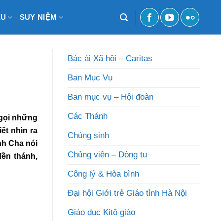
ỆU
SUY NIỆM
Bác ái Xã hội – Caritas
Ban Mục Vụ
Ban mục vụ – Hội đoàn
Các Thánh
 gọi những
ết nhìn ra
Chủng sinh
nh Cha nói
Chủng viện – Dòng tu
đền thánh,
Công lý & Hòa bình
Đại hội Giới trẻ Giáo tỉnh Hà Nội
Giáo dục Kitô giáo