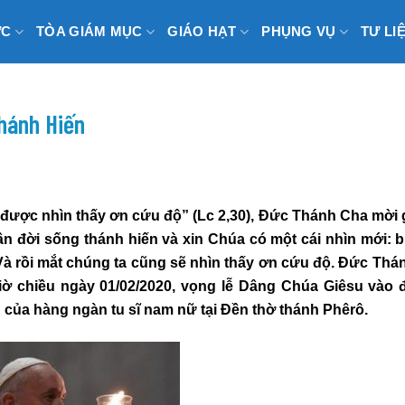
ỨC
TÒA GIÁM MỤC
GIÁO HẠT
PHỤNG VỤ
TƯ LI
hánh Hiến
 được nhìn thấy ơn cứu độ” (Lc 2,30), Đức Thánh Cha mời
n đời sống thánh hiến và xin Chúa có một cái nhìn mới: bi
. Và rồi mắt chúng ta cũng sẽ nhìn thấy ơn cứu độ. Đức Thá
giờ chiều ngày 01/02/2020, vọng lễ Dâng Chúa Giêsu vào 
n của hàng ngàn tu sĩ nam nữ tại Đền thờ thánh Phêrô.