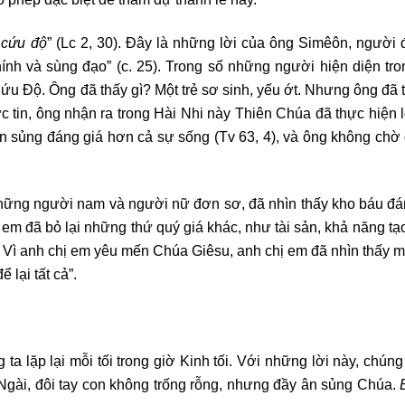
 cứu độ
” (Lc 2, 30). Đây là những lời của ông Simêôn, người
ính và sùng đạo” (c. 25). Trong số những người hiện diện tr
u Độ. Ông đã thấy gì? Một trẻ sơ sinh, yếu ớt. Nhưng ông đã t
c tin, ông nhận ra trong Hài Nhi này Thiên Chúa đã thực hiện 
 ân sủng đáng giá hơn cả sự sống (Tv 63, 4), và ông không chờ 
những người nam và người nữ đơn sơ, đã nhìn thấy kho báu đá
hị em đã bỏ lại những thứ quý giá khác, như tài sản, khả năng t
? Vì anh chị em yêu mến Chúa Giêsu, anh chị em đã nhìn thấy m
lại tất cả”.
 ta lặp lại mỗi tối trong giờ Kinh tối. Với những lời này, chúng 
Ngài, đôi tay con không trống rỗng, nhưng đầy ân sủng Chúa.