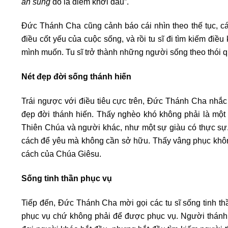
ân sủng
đó là điểm khởi đầu”.
Đức Thánh Cha cũng cảnh báo cái nhìn theo thế tục, c
điều cốt yếu của cuộc sống, và rồi tu sĩ đi tìm kiếm điề
mình muốn. Tu sĩ trở thành những người sống theo thói q
Nét đẹp đời sống thánh hiến
Trái ngược với điều tiêu cực trên, Đức Thánh Cha nhắc
đẹp đời thánh hiến. Thấy nghèo khó không phải là một n
Thiên Chúa và người khác, như một sự giàu có thực sự. 
cách để yêu mà không cần sở hữu. Thấy vâng phục không p
cách của Chúa Giêsu.
Sống tinh thần phục vụ
Tiếp đến, Đức Thánh Cha mời gọi các tu sĩ sống tinh 
phục vụ chứ không phải để được phục vụ. Người thánh 