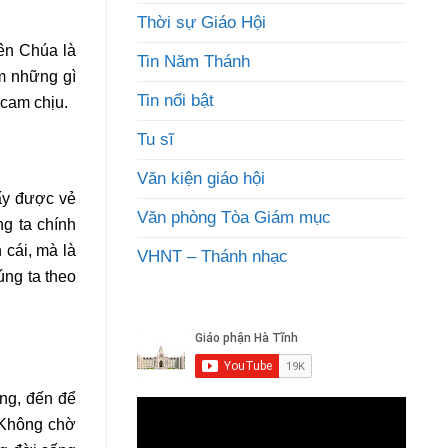
Thời sự Giáo Hội
ên Chúa là
Tin Năm Thánh
àm những gì
Tin nổi bật
 cam chịu.
Tu sĩ
Văn kiện giáo hội
hấy được vẻ
Văn phòng Tòa Giám mục
ng ta chính
 cái, mà là
VHNT – Thánh nhạc
úng ta theo
ng, đến để
 Không chờ