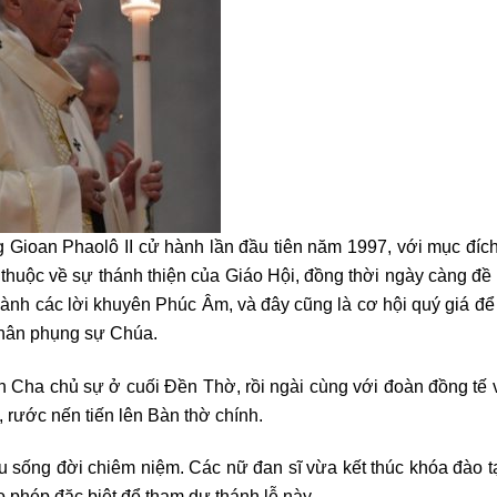
ioan Phaolô II cử hành lần đầu tiên năm 1997, với mục đích
 thuộc về sự thánh thiện của Giáo Hội, đồng thời ngày càng đ
ành các lời khuyên Phúc Âm, và đây cũng là cơ hội quý giá đ
 thân phụng sự Chúa.
Cha chủ sự ở cuối Đền Thờ, rồi ngài cùng với đoàn đồng tế v
 rước nến tiến lên Bàn thờ chính.
tu sống đời chiêm niệm. Các nữ đan sĩ vừa kết thúc khóa đào t
 phép đặc biệt để tham dự thánh lễ này.