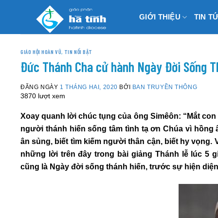
Skip
GIỚI THIỆU
TIN T
to
content
GIÁO HỘI HOÀN VŨ
,
TIN NỔI BẬT
Đức Thánh Cha cử hành Ngày Đời Sống T
ĐĂNG NGÀY
1 THÁNG HAI, 2020
BỞI
BAN TRUYỀN THÔNG
3870 lượt xem
Xoay quanh lời chúc tụng của ông Simêôn: “Mắt con
người thánh hiến sống tâm tình tạ ơn Chúa vì hồng â
ân sủng, biết tìm kiếm người thân cận, biết hy vọng
những lời trên đây trong bài giảng Thánh lễ lúc 5 
cũng là Ngày đời sống thánh hiến, trước sự hiện diệ