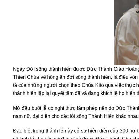
Ngày Đời sống thánh hiến được Đức Thánh Giáo Hoàng G
Thiên Chúa về hồng ân đời sống thánh hiến, là điều vốn
tá của những người chọn theo Chúa Kitô qua việc thực h
thánh hiến lập lại quyết tâm đã và đang khích lệ họ hiến
Mở đầu buổi lễ có nghi thức làm phép nến do Đức Thánh 
nam nữ, đại diện cho các lối sống Thánh Hiến khác nhau,
Đặc biệt trong thánh lễ này có sự hiện diện của 300 nữ 
về kinh tế cho các nữ đan sĩ và được Đức Thánh Cha cho