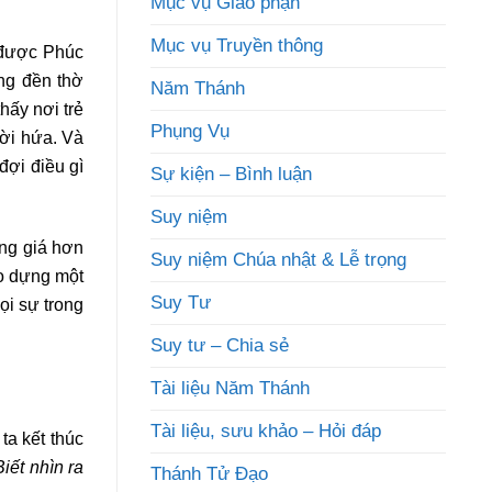
Mục vụ Giáo phận
Mục vụ Truyền thông
 được Phúc
ong đền thờ
Năm Thánh
hấy nơi trẻ
Phụng Vụ
lời hứa. Và
đợi điều gì
Sự kiện – Bình luận
Suy niệm
ng giá hơn
Suy niệm Chúa nhật & Lễ trọng
ạo dựng một
Suy Tư
ọi sự trong
Suy tư – Chia sẻ
Tài liệu Năm Thánh
Tài liệu, sưu khảo – Hỏi đáp
ta kết thúc
Biết nhìn ra
Thánh Tử Đạo