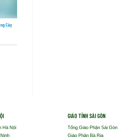
ồng Cây
Đức Thánh Cha sẽ tông du Uruguay,
Đức Th
Argentina và Pêru
vụ công
ỘI
GIÁO TỈNH SÀI GÒN
n Hà Nội
Tổng Giáo Phận Sài Gòn
 Ninh
Giáo Phận Bà Rịa