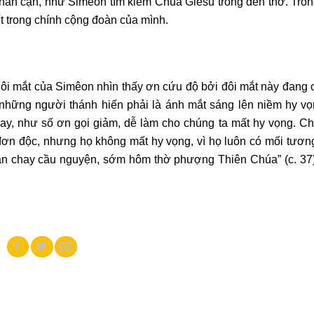
thân cận, như Simeon tìm kiếm Chúa Giêsu trong đền thờ. Tro
t trong chính cộng đoàn của mình.
ôi mắt của Simêon nhìn thấy ơn cứu độ bởi đôi mắt này đang 
a những người thánh hiến phải là ánh mắt sáng lên niềm hy v
ay, như số ơn gọi giảm, dễ làm cho chúng ta mất hy vọng. Ch
đơn độc, nhưng họ không mất hy vọng, vì họ luôn có mối tươn
n chay cầu nguyện, sớm hôm thờ phượng Thiên Chúa” (c. 37).