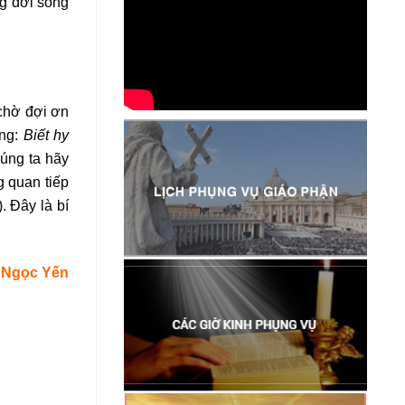
ng đời sống
chờ đợi ơn
ọng:
Biết hy
úng ta hãy
g quan tiếp
 Đây là bí
Ngọc Yến