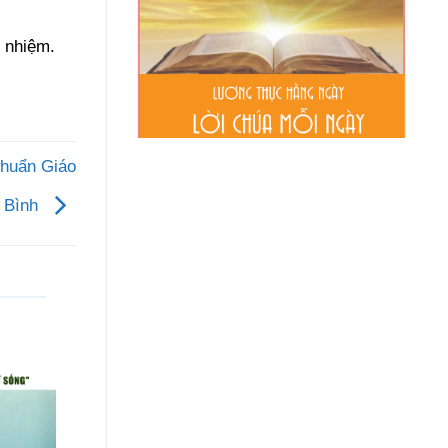
 nhiệm.
chuẩn Giáo
 Bình
06
06
Th8
Th8