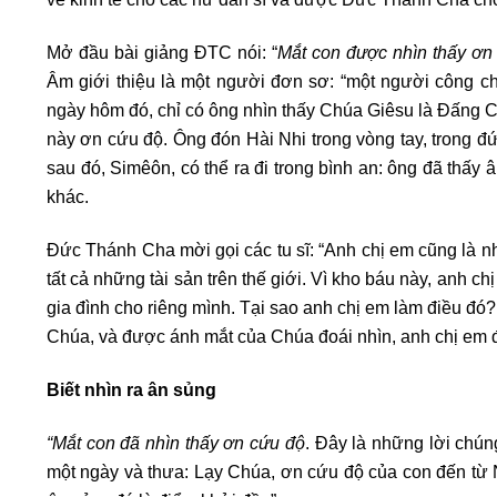
Mở đầu bài giảng ĐTC nói: “
Mắt con được nhìn thấy ơn
Âm giới thiệu là một người đơn sơ: “một người công ch
ngày hôm đó, chỉ có ông nhìn thấy Chúa Giêsu là Đấng Cứ
này ơn cứu độ. Ông đón Hài Nhi trong vòng tay, trong đứ
sau đó, Simêôn, có thể ra đi trong bình an: ông đã thấy
khác.
Đức Thánh Cha mời gọi các tu sĩ: “Anh chị em cũng là 
tất cả những tài sản trên thế giới. Vì kho báu này, anh c
gia đình cho riêng mình. Tại sao anh chị em làm điều đó
Chúa, và được ánh mắt của Chúa đoái nhìn, anh chị em để 
Biết nhìn ra ân sủng
“Mắt con đã nhìn thấy ơn cứu độ
. Đây là những lời chúng
một ngày và thưa: Lạy Chúa, ơn cứu độ của con đến từ 