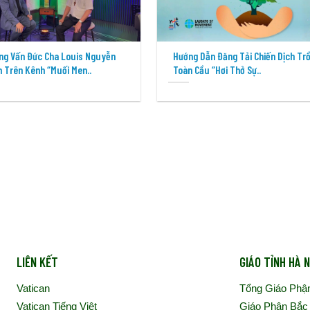
ng Vấn Đức Cha Louis Nguyễn
Hướng Dẫn Đăng Tải Chiến Dịch Tr
 Trên Kênh “Muối Men..
Toàn Cầu “Hơi Thở Sự..
LIÊN KẾT
GIÁO TỈNH HÀ N
Vatican
Tổng Giáo Phậ
Vatican Tiếng Việt
Giáo Phận Bắc