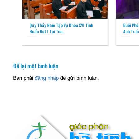
Qúy Thầy Năm Tập Vụ Khóa XVI Tĩnh
Buổi Phỏ
Huấn Đợt I Tại Tòa..
Anh Tuấn
Để lại một bình luận
Bạn phải
đăng nhập
để gửi bình luận.