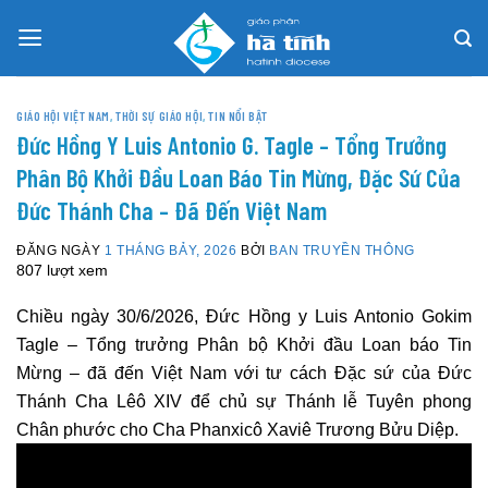
Skip
to
content
GIÁO HỘI VIỆT NAM
,
THỜI SỰ GIÁO HỘI
,
TIN NỔI BẬT
Đức Hồng Y Luis Antonio G. Tagle – Tổng Trưởng
Phân Bộ Khởi Đầu Loan Báo Tin Mừng, Đặc Sứ Của
Đức Thánh Cha – Đã Đến Việt Nam
ĐĂNG NGÀY
1 THÁNG BẢY, 2026
BỞI
BAN TRUYỀN THÔNG
807 lượt xem
Chiều ngày 30/6/2026, Đức Hồng y Luis Antonio Gokim
Tagle – Tổng trưởng Phân bộ Khởi đầu Loan báo Tin
Mừng – đã đến Việt Nam với tư cách Đặc sứ của Đức
Thánh Cha Lêô XIV để chủ sự Thánh lễ Tuyên phong
Chân phước cho Cha Phanxicô Xaviê Trương Bửu Diệp.