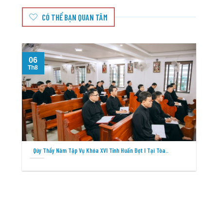
CÓ THỂ BẠN QUAN TÂM
06
Th8
T
Qúy Thầy Năm Tập Vụ Khóa XVI Tĩnh Huấn Đợt I Tại Tòa..