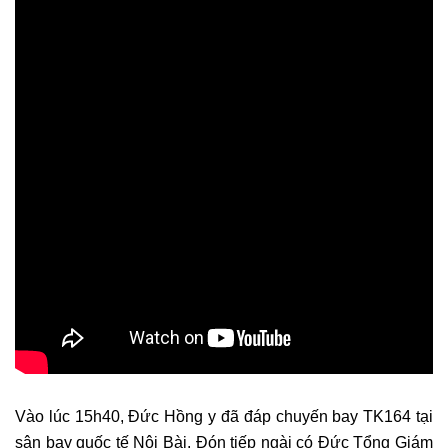
Vào lúc 15h40, Đức Hồng y đã đáp chuyến bay TK164 tại
sân bay quốc tế Nội Bài. Đón tiếp ngài có Đức Tổng Giám