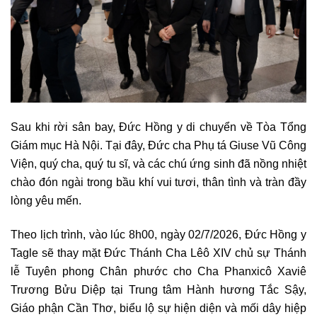
Sau khi rời sân bay, Đức Hồng y di chuyển về Tòa Tổng
Giám mục Hà Nội. Tại đây, Đức cha Phụ tá Giuse Vũ Công
Viện, quý cha, quý tu sĩ, và các chú ứng sinh đã nồng nhiệt
chào đón ngài trong bầu khí vui tươi, thân tình và tràn đầy
lòng yêu mến.
Theo lịch trình, vào lúc 8h00, ngày 02/7/2026, Đức Hồng y
Tagle sẽ thay mặt Đức Thánh Cha Lêô XIV chủ sự Thánh
lễ Tuyên phong Chân phước cho Cha Phanxicô Xaviê
Trương Bửu Diệp tại Trung tâm Hành hương Tắc Sậy,
Giáo phận Cần Thơ, biểu lộ sự hiện diện và mối dây hiệp