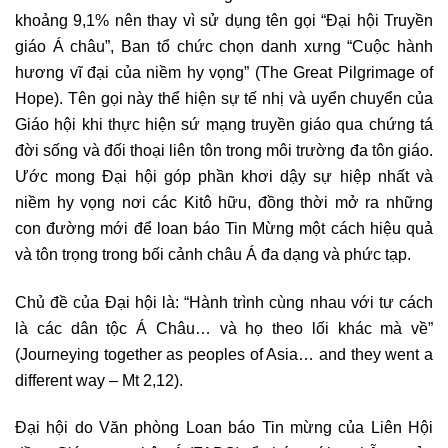
khoảng 9,1% nên thay vì sử dụng tên gọi “Đại hội Truyền
giáo Á châu”, Ban tổ chức chọn danh xưng “Cuộc hành
hương vĩ đại của niềm hy vọng” (The Great Pilgrimage of
Hope). Tên gọi này thể hiện sự tế nhị và uyển chuyển của
Giáo hội khi thực hiện sứ mạng truyền giáo qua chứng tá
đời sống và đối thoại liên tôn trong môi trường đa tôn giáo.
Ước mong Đại hội góp phần khơi dậy sự hiệp nhất và
niềm hy vọng nơi các Kitô hữu, đồng thời mở ra những
con đường mới để loan báo Tin Mừng một cách hiệu quả
và tôn trọng trong bối cảnh châu Á đa dạng và phức tạp.
Chủ đề của Đại hội là: “Hành trình cùng nhau với tư cách
là các dân tộc Á Châu… và họ theo lối khác mà về”
(Journeying together as peoples of Asia… and they went a
different way – Mt 2,12).
Đại hội do Văn phòng Loan báo Tin mừng của Liên Hội