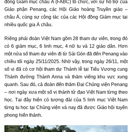
đồng Giám mục châu Á (FABC) tổ chức, với sự hỗ trợ của
Giáo phận Penang, các Hội Giáo hoàng Truyền giáo –
châu Á, cùng sự cộng tác của các Hội đồng Giám mục tại
nhiều quốc gia Á châu.
Riêng phái đoàn Việt Nam gồm 28 tham dự viên, trong đó
có 6 giám mục, 6 linh mục, 4 nữ tu và 12 giáo dân. Hơn
một nửa số tham dự viên đi từ Sài Gòn đã đến Penang vào
chiều tối ngày 25/11/2025. Nhờ vậy, trong ngày 26/11, một
số vị đã có cơ hội tham dự Thánh lễ tại Tiểu Vương cung
Thánh đường Thánh Anna và thăm viếng khu vực xung
quanh. Sau đó, cả đoàn đến thăm Đại Chủng viện Penang
– nơi ngày xưa một số vị thánh tử đạo Việt Nam từng theo
học. Tại đây hiện có tượng đài của 5 linh mục Việt Nam
từng tu học tại Chủng viện và nay đã được Giáo hội tuyên
phong hiển thánh.