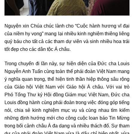
Nguyện xin Chúa chúc lành cho “Cuộc hành hương vĩ đại
của niềm hy vọng” mang lại nhiều kinh nghiệm thiêng liêng
quý báu cho tất cả các tham dự viên và sinh nhiều hoa trái
tốt đẹp cho các dân tộc Á châu.
Trong chuyến đi lần này, sự hiện diện của Đức cha Louis
Nguyễn Anh Tuấn cùng toàn thể phái đoàn Việt Nam mang
ý nghĩa quan trọng, thể hiện tinh thần hiệp thông sâu rộng
của Giáo hội Việt Nam với Giáo hội Á châu. Với vai trò
Phó Tổng Thư ký Hội đồng Giám mục Việt Nam, Đức cha
Louis đồng hành cùng phái đoàn trong việc đóng góp tiếng
nói, chia sẻ kinh nghiệm mục vụ và cùng nhau tìm kiếm
những định hướng mới cho công cuộc loan báo Tin Mừng
trong bối cảnh châu Á đa dạng và nhiều thách đố. Sự tham
dự của phái đoàn Việt Nam vừa là dấu chỉ hiệp nhất, vừa