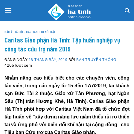
Skip
to
content
BÁC ÁI XÃ HỘI - CARITAS
,
TIN NỔI BẬT
Caritas Giáo phận Hà Tĩnh: Tập huấn nghiệp vụ
công tác cứu trợ năm 2019
ĐĂNG NGÀY
18 THÁNG BẢY, 2019
BỞI
BAN TRUYỀN THÔNG
4266 lượt xem
Nhằm nâng cao hiểu biết cho các chuyên viên, cộng
tác viên, trong các ngày từ 15 đến 17/7/2019, tại khách
sạn Đức Tài 2 thuộc Giáo xứ Tân Phương, hạt Ngàn
Sâu (Thị trấn Hương Khê, Hà Tĩnh), Carias Giáo phận
Hà Tĩnh phối hợp với Caritas Việt Nam đã tổ chức đợt
tập huấn về “xây dựng năng lực giảm thiểu rủi ro thiên
tai và ứng phó với biến đổi khí hậu tại cộng đồng” cho
Tiểu ban Cứu trợ của Caritas Giáo phận.