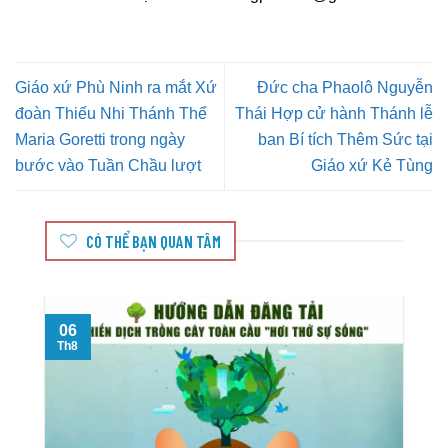
Giáo xứ Phù Ninh ra mắt Xứ
Đức cha Phaolô Nguyễn
đoàn Thiếu Nhi Thánh Thể
Thái Hợp cử hành Thánh lễ
Maria Goretti trong ngày
ban Bí tích Thêm Sức tại
bước vào Tuần Chầu lượt
Giáo xứ Kẻ Tùng
CÓ THỂ BẠN QUAN TÂM
06
T
Th8