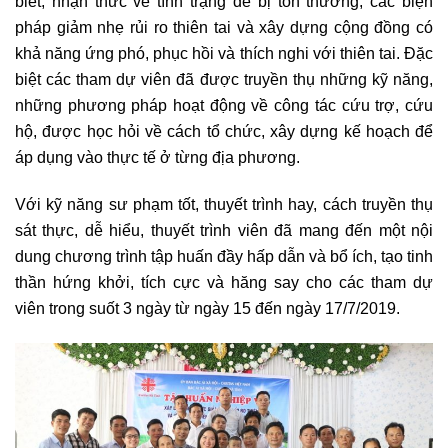
biết, nhận thức về tình trạng dễ bị tổn thương, các biện
pháp giảm nhẹ rủi ro thiên tai và xây dựng cộng đồng có
khả năng ứng phó, phục hồi và thích nghi với thiên tai. Đặc
biệt các tham dự viên đã được truyền thụ những kỹ năng,
những phương pháp hoạt động về công tác cứu trợ, cứu
hộ, được học hỏi về cách tổ chức, xây dựng kế hoạch để
áp dụng vào thực tế ở từng địa phương.
Với kỹ năng sư phạm tốt, thuyết trình hay, cách truyền thụ
sát thực, dễ hiểu, thuyết trình viên đã mang đến một nội
dung chương trình tập huấn đầy hấp dẫn và bổ ích, tạo tinh
thần hứng khởi, tích cực và hăng say cho các tham dự
viên trong suốt 3 ngày từ ngày 15 đến ngày 17/7/2019.