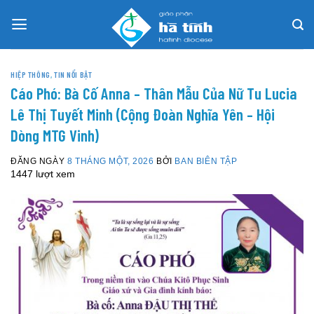
Skip
to
content
HIỆP THÔNG
,
TIN NỔI BẬT
Cáo Phó: Bà Cố Anna – Thân Mẫu Của Nữ Tu Lucia
Lê Thị Tuyết Minh (Cộng Đoàn Nghĩa Yên – Hội
Dòng MTG Vinh)
ĐĂNG NGÀY
8 THÁNG MỘT, 2026
BỞI
BAN BIÊN TẬP
1447 lượt xem