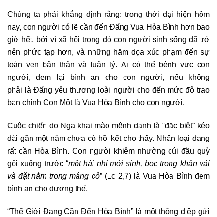
Chúng ta phải khẳng định rằng: trong thời đại hiện hôm
nay, con người có lẽ cần đến Ðấng Vua Hòa Bình hơn bao
giờ hết, bởi vì xã hội trong đó con người sinh sống đã trở
nên phức tạp hơn, và những hăm dọa xúc phạm đến sự
toàn vẹn bản thân và luân lý. Ai có thể bênh vực con
người, đem lại bình an cho con người, nếu không
phải là Ðấng yêu thương loài người cho đến mức độ trao
ban chính Con Một là Vua Hòa Bình cho con người.
Cuộc chiến do Nga khai mào mệnh danh là “đặc biệt” kéo
dài gần một năm chưa có hồi kết cho thấy. Nhân loại đang
rất cần Hòa Bình. Con người khiêm nhường cúi đầu quỳ
gối xuống trước “
một hài nhi mới sinh, bọc trong khăn vải
và đặt nằm trong máng cỏ
” (Lc 2,7) là Vua Hòa Bình đem
bình an cho dương thế.
“Thế Giới Đang Cần Đến Hòa Bình” là một thông điệp gửi