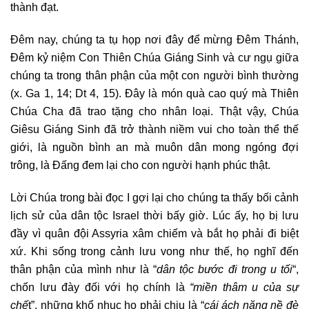
thành đạt.
Đêm nay, chúng ta tụ họp nơi đây để mừng Đêm Thánh,
Đêm kỷ niệm Con Thiên Chúa Giáng Sinh và cư ngụ giữa
chúng ta trong thân phận của một con người bình thường
(x. Ga 1, 14; Dt 4, 15). Đây là món quà cao quý mà Thiên
Chúa Cha đã trao tặng cho nhân loại. Thật vậy, Chúa
Giêsu Giáng Sinh đã trở thành niềm vui cho toàn thể thế
giới, là nguồn bình an mà muôn dân mong ngóng đợi
trông, là Đấng đem lại cho con người hạnh phúc thật.
Lời Chúa trong bài đọc I gợi lại cho chúng ta thấy bối cảnh
lịch sử của dân tộc Israel thời bấy giờ. Lúc ấy, họ bị lưu
đầy vì quân đội Assyria xâm chiếm và bắt họ phải đi biệt
xứ. Khi sống trong cảnh lưu vong như thế, họ nghĩ đến
thân phận của mình như là “
dân tộc bước đi trong u tối
“,
chốn lưu đày đối với họ chính là
“miền thâm u của sự
chế
t”, những khổ nhục họ phải chịu là “
cái ách nặng nề đè