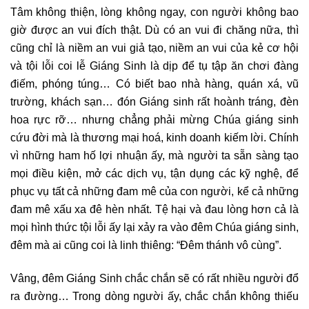
Tâm không thiện, lòng không ngay, con người không bao
giờ được an vui đích thật. Dù có an vui đi chăng nữa, thì
cũng chỉ là niềm an vui giả tạo, niềm an vui của kẻ cơ hội
và tội lỗi coi lễ Giáng Sinh là dịp để tụ tập ăn chơi đàng
điếm, phóng túng… Có biết bao nhà hàng, quán xá, vũ
trường, khách sạn… đón Giáng sinh rất hoành tráng, đèn
hoa rực rỡ… nhưng chẳng phải mừng Chúa giáng sinh
cứu đời mà là thương mại hoá, kinh doanh kiếm lời. Chính
vì những ham hố lợi nhuận ấy, mà người ta sẵn sàng tạo
mọi điều kiện, mở các dịch vụ, tận dụng các kỹ nghệ, để
phục vụ tất cả những đam mê của con người, kể cả những
đam mê xấu xa đê hèn nhất. Tệ hại và đau lòng hơn cả là
mọi hình thức tội lỗi ấy lại xảy ra vào đêm Chúa giáng sinh,
đêm mà ai cũng coi là linh thiêng: “Đêm thánh vô cùng”.
Vâng, đêm Giáng Sinh chắc chắn sẽ có rất nhiều người đổ
ra đường… Trong dòng người ấy, chắc chắn không thiếu