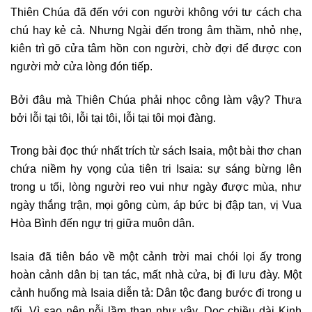
Thiên Chúa đã đến với con người không với tư cách cha
chú hay kẻ cả. Nhưng Ngài đến trong âm thầm, nhỏ nhẹ,
kiên trì gõ cửa tâm hồn con người, chờ đợi để được con
người mở cửa lòng đón tiếp.
Bởi đâu mà Thiên Chúa phải nhọc công làm vậy? Thưa
bởi lỗi tại tôi, lỗi tại tôi, lỗi tại tôi mọi đàng.
Trong bài đọc thứ nhất trích từ sách Isaia, một bài thơ chan
chứa niềm hy vọng của tiên tri Isaia: sự sáng bừng lên
trong u tối, lòng người reo vui như ngày được mùa, như
ngày thắng trận, mọi gông cùm, áp bức bị đập tan, vị Vua
Hòa Bình đến ngự trị giữa muôn dân.
Isaia đã tiên báo về một cảnh trời mai chói lọi ấy trong
hoàn cảnh dân bị tan tác, mất nhà cửa, bị đi lưu đày. Một
cảnh huống mà Isaia diễn tả: Dân tộc đang bước đi trong u
tối. Vì sao nên nỗi lầm than như vậy. Dọc chiều dài Kinh