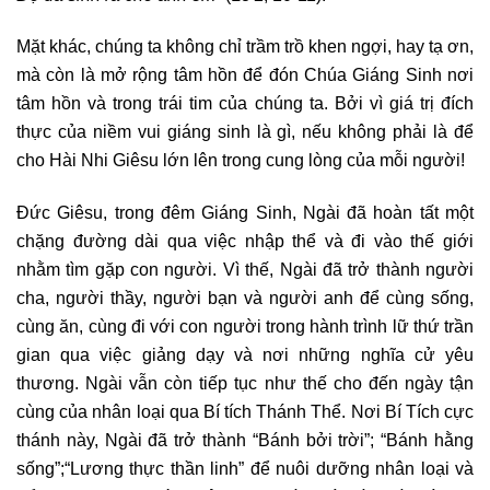
Mặt khác, chúng ta không chỉ trầm trồ khen ngợi, hay tạ ơn,
mà còn là mở rộng tâm hồn để đón Chúa Giáng Sinh nơi
tâm hồn và trong trái tim của chúng ta. Bởi vì giá trị đích
thực của niềm vui giáng sinh là gì, nếu không phải là để
cho Hài Nhi Giêsu lớn lên trong cung lòng của mỗi người!
Đức Giêsu, trong đêm Giáng Sinh, Ngài đã hoàn tất một
chặng đường dài qua việc nhập thể và đi vào thế giới
nhằm tìm gặp con người. Vì thế, Ngài đã trở thành người
cha, người thầy, người bạn và người anh để cùng sống,
cùng ăn, cùng đi với con người trong hành trình lữ thứ trần
gian qua việc giảng dạy và nơi những nghĩa cử yêu
thương. Ngài vẫn còn tiếp tục như thế cho đến ngày tận
cùng của nhân loại qua Bí tích Thánh Thể. Nơi Bí Tích cực
thánh này, Ngài đã trở thành “Bánh bởi trời”; “Bánh hằng
sống”;“Lương thực thần linh” để nuôi dưỡng nhân loại và