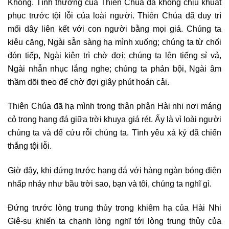
Không. Tình thương của Thiên Chúa đã không chịu khuất
phục trước tội lỗi của loài người. Thiên Chúa đã duy trì
mối dây liên kết với con người bằng mọi giá. Chúng ta
kiêu căng, Ngài sẵn sàng hạ mình xuống; chúng ta từ chối
đón tiếp, Ngài kiên trì chờ đợi; chúng ta lên tiếng sỉ vả,
Ngài nhẫn nhục lắng nghe; chúng ta phản bội, Ngài âm
thầm dõi theo để chờ đợi giây phút hoán cải.
Thiên Chúa đã hạ mình trong thân phận Hài nhi nơi máng
cỏ trong hang đá giữa trời khuya giá rét. Ấy là vì loài người
chúng ta và để cứu rỗi chúng ta. Tình yêu xả kỷ đã chiến
thắng tội lỗi.
Giờ đây, khi đứng trước hang đá với hàng ngàn bóng điện
nhấp nháy như bầu trời sao, bạn và tôi, chúng ta nghĩ gì.
Đứng trước lòng trung thủy trong khiêm hạ của Hài Nhi
Giê-su khiến ta chạnh lòng nghĩ tới lòng trung thủy của