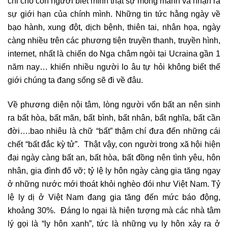
chỉ cho con người biết mình thật sự mong manh và nhận ra
sự giới hạn của chính mình. Những tin tức hằng ngày về
bạo hành, xung đột, dịch bệnh, thiên tai, nhân họa, ngày
càng nhiều trên các phương tiện truyền thanh, truyền hình,
internet, nhất là chiến do Nga châm ngòi tại Ucraina gần 1
năm nay… khiến nhiều người lo âu tự hỏi không biết thế
giới chúng ta đang sống sẽ đi về đâu.
Về phương diện nội tâm, lòng người vốn bất an nên sinh
ra bất hòa, bất mãn, bất bình, bất nhân, bất nghĩa, bất cần
đời….bao nhiêu là chữ “bất” thậm chí đưa đến những cái
chết “bất đắc kỳ tử”. Thật vậy, con người trong xã hội hiện
đại ngày càng bất an, bất hòa, bất đồng nên tình yêu, hôn
nhân, gia đình đổ vỡ; tỷ lệ ly hôn ngày càng gia tăng ngay
ở những nước mới thoát khỏi nghèo đói như Việt Nam. Tỷ
lệ ly dị ở Việt Nam đang gia tăng đến mức báo động,
khoảng 30%. Đáng lo ngại là hiện tượng mà các nhà tâm
lý gọi là “ly hôn xanh”, tức là những vụ ly hôn xảy ra ở