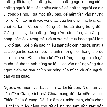
những đôi trai gái, những bạn trẻ, những người trung niên,
những người lắm tiền nhiều của và cả những người có địa
vị trong xã hội… đã móc hầu bao, để ném tiền vào những
nơi tội lỗi, lao mình vào vòng tay của bóng tối, mà lẽ ra cần
phải xa lánh. Và có khi đồng tiền họ sử dụng trong đêm
Giáng sinh lại là những đồng tiền bất chính, làm ăn phi
pháp, bóc lột xương máu và nước mắt của bao người lam
lũ khổ đau…để biến bao nhiêu thân xác con người, nhất là
các cô gái trẻ, các em bé… thành những món hàng, thứ đồ
chơi mua vui. Đó là chưa kể đến những chàng trai cô gái
muốn trở thành anh hùng xa lộ… lao vào những vòng đua
nguy hiểm đe doạ chính sự sống của mình và của người
dân vô tội khác.
Ngược với niềm vui bất chính và tội lỗi trên. Niềm an vui
của đêm Giáng sinh mà Chúa mang đến là niềm vui có
Thiên Chúa ở cùng. Đó là niềm vui miên man, chứa chan
và thánh thiện dành cho tất cả những tâm hồn biết đón