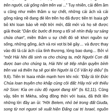
trên người, cái gông nằm trên vai .
..” Tuy nhiên, cái đêm âm
u cũng như miền thâm u sự chết, những cái ách và cái
gông nặng nề đang đè lên trên họ đã được tiên tri Isaia gỡ
bỏ khi loan báo về một trời mới, đất mới và họ sẽ được
giải thoát: “
Dân tộc bước đi trong u tối sẽ nhìn thấy sự sáng
chứa chan
“, miền thâm u sự chết đó sẽ khơi nguồn sự
sống, những gông, ách và roi vọt bị bẻ gãy… và được thay
vào đó là cái ách của tình thương, lòng bao dung… Bởi vì
“
một Hài Nhi đã sinh ra cho chúng ta, một Người Con đã
được ban cho chúng ta, Hài Nhi sẽ tiếp nhận quyền bính
trên vai và thiên hạ sẽ gọi tên Người là Cố Vấn kỳ diệu
” (Is
9,6). Tiên tri Isaia nhấn mạnh hơn khi nói:
“Đây là lời Đức
Chúa loan truyền cho khắp cùng cõi đất: Hãy nói với thiếu
nữ Sion: Kìa ơn cứu độ ngươi đang tới
” (Is 62,11). Cũng
vậy, tiên tri Mikha, sống đồng thời với Isaia, đã thốt lên
những lời đầy an ủi:
“Hỡi Belem, nhỏ bé trong đất Giuđa,
song từ nơi ngươi sẽ xuất hiện Đấng cai trị Israel, nguồn