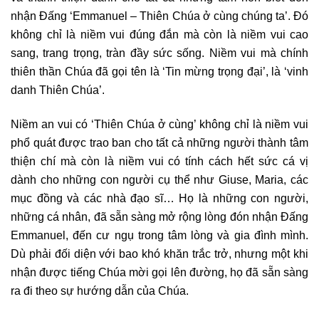
nhận Đấng ‘Emmanuel – Thiên Chúa ở cùng chúng ta’. Đó
không chỉ là niềm vui đúng đắn mà còn là niềm vui cao
sang, trang trọng, tràn đầy sức sống. Niềm vui mà chính
thiên thần Chúa đã gọi tên là ‘Tin mừng trọng đại’, là ‘vinh
danh Thiên Chúa’.
Niềm an vui có ‘Thiên Chúa ở cùng’ không chỉ là niềm vui
phổ quát được trao ban cho tất cả những người thành tâm
thiện chí mà còn là niềm vui có tính cách hết sức cá vị
dành cho những con người cụ thể như Giuse, Maria, các
mục đồng và các nhà đạo sĩ… Họ là những con người,
những cá nhân, đã sẵn sàng mở rộng lòng đón nhận Đấng
Emmanuel, đến cư ngụ trong tâm lòng và gia đình mình.
Dù phải đối diện với bao khó khăn trắc trở, nhưng một khi
nhận được tiếng Chúa mời gọi lên đường, họ đã sẵn sàng
ra đi theo sự hướng dẫn của Chúa.