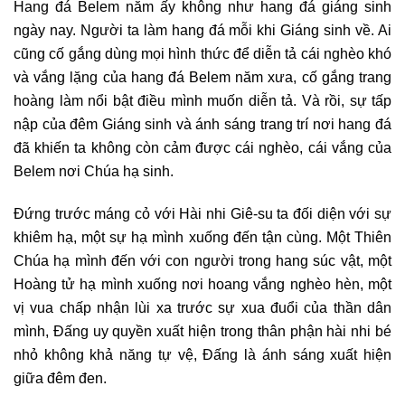
Hang đá Belem năm ấy không như hang đá giáng sinh
ngày nay. Người ta làm hang đá mỗi khi Giáng sinh về. Ai
cũng cố gắng dùng mọi hình thức để diễn tả cái nghèo khó
và vắng lặng của hang đá Belem năm xưa, cố gắng trang
hoàng làm nổi bật điều mình muốn diễn tả. Và rồi, sự tấp
nập của đêm Giáng sinh và ánh sáng trang trí nơi hang đá
đã khiến ta không còn cảm được cái nghèo, cái vắng của
Belem nơi Chúa hạ sinh.
Đứng trước máng cỏ với Hài nhi Giê-su ta đối diện với sự
khiêm hạ, một sự hạ mình xuống đến tận cùng. Một Thiên
Chúa hạ mình đến với con người trong hang súc vật, một
Hoàng tử hạ mình xuống nơi hoang vắng nghèo hèn, một
vị vua chấp nhận lùi xa trước sự xua đuổi của thần dân
mình, Đấng uy quyền xuất hiện trong thân phận hài nhi bé
nhỏ không khả năng tự vệ, Đấng là ánh sáng xuất hiện
giữa đêm đen.