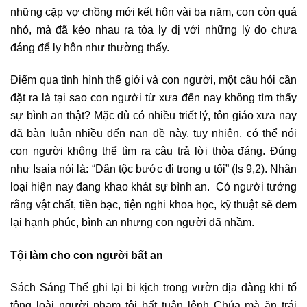
những cặp vợ chồng mới kết hôn vài ba năm, con còn quá
nhỏ, mà đã kéo nhau ra tòa ly dị với những lý do chưa
đáng để ly hôn như thường thấy.
Điểm qua tình hình thế giới và con người, một câu hỏi cần
đặt ra là tại sao con người từ xưa đến nay không tìm thấy
sự bình an thật? Mặc dù có nhiều triết lý, tôn giáo xưa nay
đã bàn luận nhiều đến nan đề này, tuy nhiên, có thể nói
con người không thể tìm ra câu trả lời thỏa đáng. Đúng
như Isaia nói là: “Dân tộc bước đi trong u tối” (Is 9,2). Nhân
loại hiện nay đang khao khát sự bình an. Có người tưởng
rằng vật chất, tiền bạc, tiện nghi khoa học, kỹ thuật sẽ đem
lại hạnh phúc, bình an nhưng con người đã nhầm.
Tội làm cho con người bất an
Sách Sáng Thế ghi lại bi kịch trong vườn địa đàng khi tổ
tông loài người phạm tội bất tuân lệnh Chúa mà ăn trái