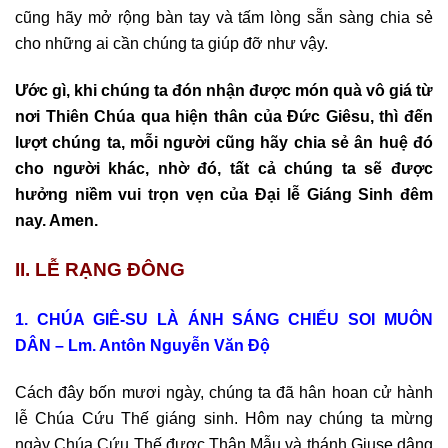
cũng hãy mở rộng bàn tay và tấm lòng sẵn sàng chia sẻ
cho những ai cần chúng ta giúp đỡ như vậy.
Ước gì, khi chúng ta đón nhận được món quà vô giá từ
nơi Thiên Chúa qua hiện thân của Đức Giêsu, thì đến
lượt chúng ta, mỗi người cũng hãy chia sẻ ân huệ đó
cho người khác, nhờ đó, tất cả chúng ta sẽ được
hưởng niềm vui trọn vẹn của Đại lễ Giáng Sinh đêm
nay. Amen.
II. LỄ RẠNG ĐÔNG
1. CHÚA GIÊ-SU LÀ ÁNH SÁNG CHIẾU SOI MUÔN
DÂN – Lm. Antôn Nguyễn Văn Độ
Cách đây bốn mươi ngày, chúng ta đã hân hoan cử hành
lễ Chúa Cứu Thế giáng sinh. Hôm nay chúng ta mừng
ngày Chúa Cứu Thế được Thân Mẫu và thánh Giuse dâng