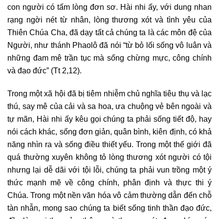
con người có tấm lòng đơn sơ. Hài nhi ấy, với dung nhan
rạng ngời nét từ nhân, lòng thương xót và tình yêu của
Thiên Chúa Cha, đã dạy tất cả chúng ta là các môn đệ của
Người, như thánh Phaolô đã nói “từ bỏ lối sống vô luân và
những đam mê trần tục mà sống chừng mực, công chính
và đạo đức” (Tt 2,12).
Trong một xã hội đã bị tiêm nhiễm chủ nghĩa tiêu thụ và lạc
thú, say mê của cải và sa hoa, ưa chuộng vẻ bên ngoài và
tự mãn, Hài nhi ấy kêu gọi chúng ta phải sống tiết độ, hay
nói cách khác, sống đơn giản, quân bình, kiên định, có khả
năng nhìn ra và sống điều thiết yếu. Trong một thế giới đã
quá thường xuyên không tỏ lòng thương xót người có tội
nhưng lại dễ dãi với tội lỗi, chúng ta phải vun trồng một ý
thức mạnh mẽ về công chính, phân định và thực thi ý
Chúa. Trong một nền văn hóa vô cảm thường dẫn đến chỗ
tàn nhẫn, mong sao chúng ta biết sống tinh thần đạo đức,