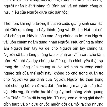
người nhận biết “Hoàng tử Bình an” và trở thành công cụ
hữu hiệu của Người giữa các dân tộc.
Thế nên, khi nghe tường thuật về cuộc giáng sinh của Hài
nhi Giêsu, chúng ta hãy thinh lặng và để cho Hài nhi nói
với chúng ta. Hãy in sâu vào lòng chúng ta lời của Người
và luôn chiêm ngắm dung nhan Người. Nếu chúng ta bồng
ẵm Người trên tay và để cho Người ôm lấy chúng ta,
Người sẽ ban tặng chúng ta sự bình an vĩnh cửu cho tâm
hồn. Hài nhi ấy dạy chúng ta điều gì là chính yếu thật sự
trong đời sống của chúng ta. Người sinh ra trong cảnh
nghèo đói của thế giới này; không có chỗ trong quán trọ
cho Người và gia đình của Người. Người trú thân trong
một chuồng bò, và được đặt nằm trong máng ăn của loài
vật. Nhưng, từ chốn hư không ấy, ánh sáng vinh quang
của Thiên Chúa đã bừng lên. Từ nay, con đường giải thoát
đích thực và ơn cứu chuộc muôn đời đã mở ra cho những