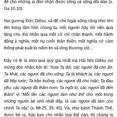
để cho những ai đón nhận được sống và sống dồi dào (x.
Ga 10,10).
Noi gương Đức Giêsu, và để cho Ngài sống cũng như lớn
lên trong tâm hồn chúng ta, mỗi người hãy trở nên quà
tặng cho tha nhân qua một cử chỉ chân thành, một hành
động ý nghĩa, một nụ cười thân thiện, một nghĩa cử cảm
thông phát xuất từ niềm tin và lòng thương xót…
Đây có lẽ là món quà quý giá nhất mà Hài Nhi Giêsu vui
mừng đón nhận, bởi lẽ:
“Xưa Ta đói, các ngươi đã cho ăn;
Ta khát, các ngươi đã cho uống; Ta là khách lạ, các ngươi
đã tiếp rước; Ta trần truồng, các ngươi đã cho mặc; Ta đau
yếu, các ngươi đã thăm nom; Ta ngồi tù, các ngươi đã đến
thăm”
vì “
Mỗi lần các ngươi làm như thế cho một trong
những người bé nhỏ nhất đây, là các ngươi đã làm cho
chính Ta vậy
” (x. Mt 25, 35- 45). Và, như bánh Thánh Thể,
được bẻ ra, trao ban cho nhân loại thế nào, thì chúng ta