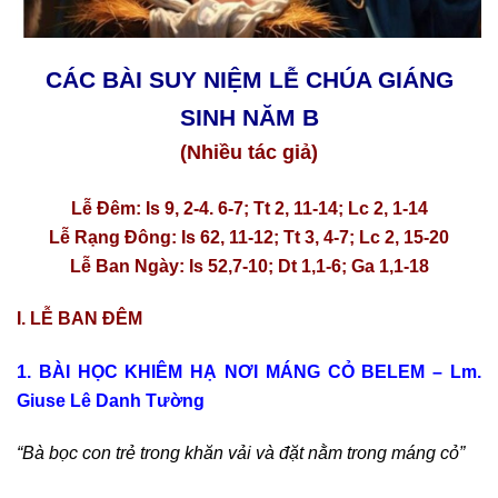
CÁC BÀI SUY NIỆM LỄ CHÚA GIÁNG
SINH NĂM B
(Nhiều tác giả)
Lễ Đêm: Is 9, 2-4. 6-7; Tt 2, 11-14; Lc 2, 1-14
Lễ Rạng Đông: Is 62, 11-12; Tt 3, 4-7; Lc 2, 15-20
Lễ Ban Ngày: Is 52,7-10; Dt 1,1-6; Ga 1,1-18
I. LỄ BAN ĐÊM
1. BÀI HỌC KHIÊM HẠ NƠI MÁNG CỎ BELEM – Lm.
Giuse Lê Danh Tường
“Bà bọc con trẻ trong khăn vải và đặt nằm trong máng cỏ”