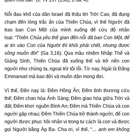
Nỗi đau khổ của dân Israel đã thấu tới Trời Cao, đã đụng
chạm đến lòng trắc ẩn của Thiên Chúa, vì thế Người đã
trao ban Con Một của mình xuống để cứu độ nhân
loại:
“Thiên Chúa yêu thế gian đến nỗi đã ban Con Một, để
ai tin vào Con của Người thì khỏi phải chết, nhưng được
sống muôn đời
” (Ga 3,16). Qua mầu nhiệm Nhập Thể và
Giáng Sinh, Thiên Chúa đã xuống thế và trở nên con
người như chúng ta, ngoại trừ tội lỗi. Từ nay, Ngài là Đấng
Emmanuel mà bao đời và muôn dân mong đợi.
Vì thế, Đên nay là: Đêm Hồng Ân; Đêm tình thương cứu
thế; Đêm chan hòa Ánh Sáng; Đêm giao hòa giữa Trời và
đất; Đêm khơi nguồn Bình An; Đêm mà Thiên Chúa và con
người gặp nhau; Đêm Thiên Chúa trở thành người, để con
người được phục hồi nhân vị trong tư cách là con và được
gọi Người bằng Áp Ba- Cha ơi, vì thế, “…
anh em không