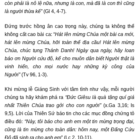
còn phải là nô lệ nữa, nhưng là con, mà đã là con thì cũng
là người thừa kế”
(Gl 4, 4-7).
Đứng trước hồng ân cao trọng này, chúng ta không thể
không cất cao bài ca: “
Hát lên mừng Chúa một bài ca mới,
hát lên mừng Chúa, hỡi toàn thể địa cầu! Hát lên mừng
Chúa, chúc tụng Thánh Danh! Ngày qua ngày, hãy loan
báo ơn Người cứu độ, kể cho muôn dân biết Người thật là
vinh hiển, cho mọi nước hay những kỳ công của
Người”
(Tv 96, 1-3).
Khi mừng lễ Giáng Sinh với tâm tình như vậy, mỗi người
chúng ta hãy khám phá ra
“Đức Giêsu là quà tặng quí giá
nhất Thiên Chúa trao gởi cho con người”
(x.Ga 3,16; Is
9,5). Lời của Thiên Sứ báo tin cho các mục đồng chứng tỏ
điều đó:
“Này, tôi báo cho anh em một tin mừng trọng đại,
cũng là tin mừng cho toàn dân: hôm nay, một Đấng Cứu
Độ đã sinh ra cho anh em
” (Lc 2, 10-11).