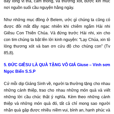
đầy lòng vị tha, cảm thông, và thương xót, được kín múc
nơi nguồn suối cầu nguyện hằng ngày.
Như những mục đồng ở Belem, ước gì chúng ta cũng có
được đôi mắt đầy ngạc nhiên khi chiêm ngắm Hài nhi
Giêsu Con Thiên Chúa. Và đứng trước Hài nhi, xin cho
con tim chúng ta bật lên lời kinh nguyện: “Lạy Chúa, xin tỏ
lòng thương xót và ban ơn cứu độ cho chúng con” (Tv
85,8).
5.
ĐỨC GIÊSU LÀ QUÀ TẶNG VÔ GIÁ Giuse – Vinh sơn
Ngọc Biển S.S.P
Cứ mỗi dịp Giáng Sinh về, người ta thường tặng cho nhau
những cánh thiệp, trao cho nhau những món quà và viết
những lời cầu chúc thật ý nghĩa. Kèm theo những cánh
thiệp và những món quà đó, tất cả chỉ mong sao người
nhận quà gặp được nhiều niềm vui, bình an, hạnh phúc và