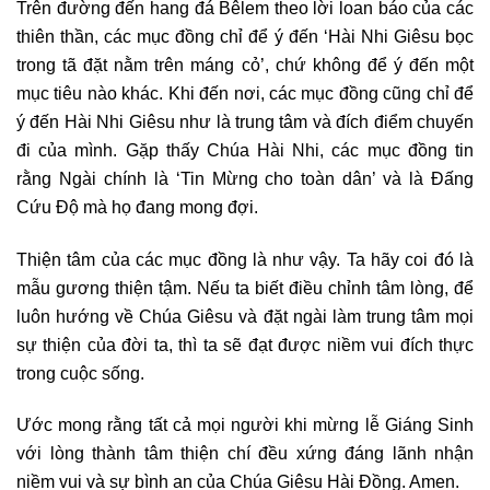
Trên đường đến hang đá Bêlem theo lời loan báo của các
thiên thần, các mục đồng chỉ để ý đến ‘Hài Nhi Giêsu bọc
trong tã đặt nằm trên máng cỏ’, chứ không để ý đến một
mục tiêu nào khác. Khi đến nơi, các mục đồng cũng chỉ để
ý đến Hài Nhi Giêsu như là trung tâm và đích điểm chuyến
đi của mình. Gặp thấy Chúa Hài Nhi, các mục đồng tin
rằng Ngài chính là ‘Tin Mừng cho toàn dân’ và là Đấng
Cứu Độ mà họ đang mong đợi.
Thiện tâm của các mục đồng là như vậy. Ta hãy coi đó là
mẫu gương thiện tậm. Nếu ta biết điều chỉnh tâm lòng, để
luôn hướng về Chúa Giêsu và đặt ngài làm trung tâm mọi
sự thiện của đời ta, thì ta sẽ đạt được niềm vui đích thực
trong cuộc sống.
Ước mong rằng tất cả mọi người khi mừng lễ Giáng Sinh
với lòng thành tâm thiện chí đều xứng đáng lãnh nhận
niềm vui và sự bình an của Chúa Giêsu Hài Đồng. Amen.