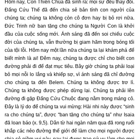
Hôm nay, Con Thiên Chúa đã sinh ra: mọi sự đều thay đổi.
Đấng Cứu Thế đã đến chia sẻ bản tính con người của
chúng ta; chúng ta không còn cô đơn hay bị bỏ rơi nữa.
Đức Trinh nữ ban tặng cho chúng ta Người Con là khởi
đầu của cuộc sống mới. Ánh sáng đã đến soi chiếu cuộc
đời của chúng ta, vẫn thường bị giam hãm trong bóng tối
của tội lỗi. Hôm nay một lần nữa chúng ta lại khám phá để
biết mình là ai! Đêm nay, chúng ta được chỉ cho biết con
đường phải đi để đạt mục tiêu. Bây giờ chúng ta phải loại
bỏ mọi nỗi lo lắng và khiếp sợ, vì ánh sáng đã chỉ đường
cho chúng ta đến Belem. Chúng ta không được trơ lì.
Chúng ta không được phép dừng lại. Chúng ta phải lên
đường đi gặp Đấng Cứu Chuộc đang nằm trong máng cỏ.
Đây là lý do để chúng ta vui mừng: Hài nhi này được “sinh
ra cho chúng ta”, được “ban tặng cho chúng ta” như Isaia
đã loan báo (x. 9,5). Dân từ hai ngàn năm qua đã rong ruổi
khắp các nẻo đường thế giới để làm cho mọi người được
chia sẻ niềm vui này, nay lại được trao sứ vụ làm cho mọi