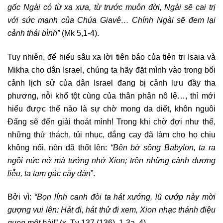
gốc Ngài có từ xa xưa, từ trước muôn đời, Ngài sẽ cai trị
với sức mạnh của Chúa Giavê… Chính Ngài sẽ đem lại
cảnh thái bình”
(Mk 5,1-4).
Tuy nhiên, để hiểu sâu xa lời tiên báo của tiên tri Isaia và
Mikha cho dân Israel, chúng ta hãy đặt mình vào trong bối
cảnh lịch sử của dân Israel đang bị cảnh lưu đầy tha
phương, nỗi khổ tột cùng của thân phận nô lệ…, thì mới
hiểu được thế nào là sự chờ mong da diết, khôn nguôi
Đấng sẽ đến giải thoát mình! Trong khi chờ đợi như thế,
những thử thách, tủi nhục, đắng cay đã làm cho họ chịu
không nổi, nên đã thốt lên:
“Bên bờ sông Babylon, ta ra
ngồi nức nở mà tưởng nhớ Xion; trên những cành dương
liễu, ta tạm gác cây đàn
”.
Bởi vì:
“Bọn lính canh đòi ta hát xướng, lũ cướp này mời
gượng vui lên: Hát đi, hát thử đi xem, Xion nhạc thánh điệu
quen một bài
!” (x. Tv 137 (136), 1-3a. 4).