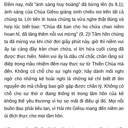
Đêm nay, một “ánh sáng huy hoàng” đã bừng lên (Is 9,1);
ánh sáng của Chúa Giêsu giáng sinh chiếu soi trên tất cả
chúng ta. Lời tiên tri Isaia chúng ta vừa nghe thật đúng và
hợp lúc biết bao: “Chúa đã ban cho họ chứa chan niềm
hoan hỉ, đã tăng thêm nỗi vui mừng” (9, 2)! Tâm hồn chúng
ta đã mừng vui khi chờ đợi giây phút này, giờ thì niềm vui
ấy lại càng đầy tràn chan chứa, vì lời hứa cuối cùng đã
được thực hiện. Niềm vui ấy là dấu chỉ chắc chắn rằng sứ
điệp trong mầu nhiệm đêm nay thực sự từ Thiên Chúa mà
đến. Không có chỗ cho sự nghi ngờ; hãy dành mối nghi
ngờ cho những kẻ hoài nghi là những kẻ chỉ biết đi tìm
nguyên do mà chẳng bao giờ gặp được chân lý. Không có
chỗ cho sự thờ ơ đang thống trị trong tâm hồn của kẻ
không thể yêu thương vì họ sợ mất đi điều gì đó. Mọi nỗi
buồn đau phải tiêu tan, vì Hài nhi Giêsu mang đến niềm an
ủi đích thực cho mọi tâm hồn.