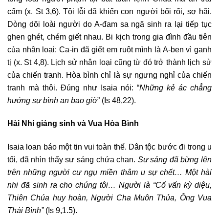
cấm (x. St 3,6). Tội lỗi đã khiến con người bối rối, sợ hãi.
Dòng dõi loài người do A-đam sa ngã sinh ra lại tiếp tục
ghen ghét, chém giết nhau. Bi kịch trong gia đình đầu tiên
của nhân loại: Ca-in đã giết em ruột mình là A-ben vì ganh
tị (x. St 4,8). Lịch sử nhân loại cũng từ đó trở thành lịch sử
của chiến tranh. Hòa bình chỉ là sự ngưng nghỉ của chiến
tranh mà thôi. Đúng như Isaia nói: “
Những kẻ ác chẳng
hưởng sự bình an bao giờ
” (Is 48,22).
Hài Nhi giáng sinh và Vua Hòa Bình
Isaia loan báo một tin vui toàn thế. Dân tộc bước đi trong u
tối, đã nhìn thấy sự sáng chứa chan.
Sự sáng đã bừng lên
trên những người cư ngụ miền thâm u sự chết… Một hài
nhi đã sinh ra cho chúng tôi… Người là “Cố vấn kỳ diệu,
Thiên Chúa huy hoàn, Người Cha Muôn Thủa, Ông Vua
Thái Bình”
(Is 9,1.5).