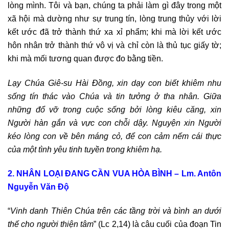
lòng mình. Tôi và bạn, chúng ta phải làm gì đây trong một
xã hội mà dường như sự trung tín, lòng trung thủy với lời
kết ước đã trở thành thứ xa xỉ phẩm; khi mà lời kết ước
hôn nhân trở thành thứ vô vị và chỉ còn là thủ tục giấy tờ;
khi mà mối tương quan được đo bằng tiền.
Lạy Chúa Giê-su Hài Đồng, xin dạy con biết khiêm nhu
sống tín thác vào Chúa và tin tưởng ở tha nhân. Giữa
những đổ vỡ trong cuộc sống bởi lòng kiêu căng, xin
Người hàn gắn và vực con chỗi dậy. Nguyện xin Người
kéo lòng con về bên máng cỏ, để con cảm nếm cái thực
của một tình yêu tinh tuyền trong khiêm hạ.
2. NHÂN LOẠI ĐANG CẦN VUA HÒA BÌNH – Lm. Antôn
Nguyễn Văn Độ
“
Vinh danh Thiên Chúa trên các tầng trời và bình an dưới
thế cho người thiện tâm
” (Lc 2,14) là câu cuối của đoạn Tin