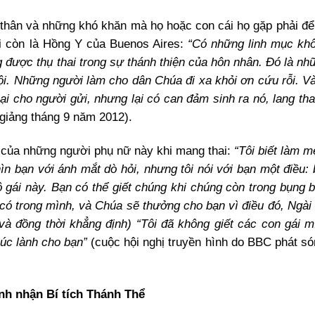
thân và những khó khăn mà họ hoặc con cái họ gặp phải để
ài còn là Hồng Y của Buenos Aires:
“Có những linh mục khô
 được thụ thai trong sự thánh thiện của hôn nhân. Đó là nh
i. Những người làm cho dân Chúa đi xa khỏi ơn cứu rỗi. Và 
ại cho người gửi, nhưng lại có can đảm sinh ra nó, lang tha
 giảng tháng 9 năm 2012).
của những người phụ nữ này khi mang thai:
“Tôi biết làm m
hìn bạn với ánh mắt dò hỏi, nhưng tôi nói với bạn một điều:
ô gái này. Bạn có thể giết chúng khi chúng còn trong bụng 
 có trong mình, và Chúa sẽ thưởng cho bạn vì điều đó, Ngài
 đồng thời khẳng định) “Tôi đã không giết các con gái mì
húc lành cho bạn”
(cuộc hội nghị truyền hình do BBC phát só
nh nhận Bí tích Thánh Thể