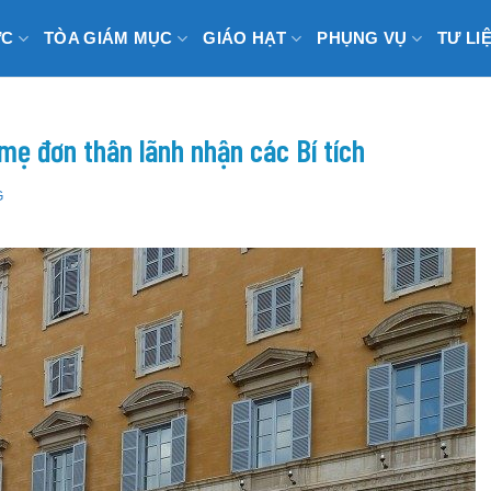
ỨC
TÒA GIÁM MỤC
GIÁO HẠT
PHỤNG VỤ
TƯ LI
mẹ đơn thân lãnh nhận các Bí tích
G