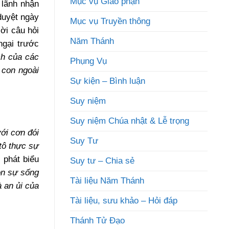
Mục vụ Giáo phận
 lãnh nhận
duyệt ngày
Mục vụ Truyền thông
ời câu hỏi
Năm Thánh
gại trước
ch của các
Phụng Vụ
 con ngoài
Sự kiện – Bình luận
Suy niệm
Suy niệm Chúa nhật & Lễ trọng
ới cơn đói
Suy Tư
tô thực sự
 phát biểu
Suy tư – Chia sẻ
n sự sống
Tài liệu Năm Thánh
 an ủi của
Tài liệu, sưu khảo – Hỏi đáp
Thánh Tử Đạo