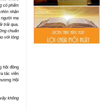
ng có phẩm
 nhìn nhận
g người mẹ
 trải qua,
những chuẩn
ọ với lòng
g hội đồng
a tác viên
Thượng Hội
 vậy không