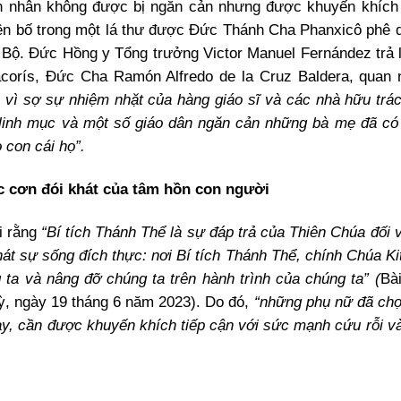
n nhân không được bị ngăn cản nhưng được khuyến khích
uyên bố trong một lá thư được Đức Thánh Cha Phanxicô phê 
 Bộ. Đức Hồng y Tổng trưởng Victor Manuel Fernández trả l
rís, Đức Cha Ramón Alfredo de la Cruz Baldera, quan n
ễ vì sợ sự nhiệm nhặt của hàng giáo sĩ và các nhà hữu trá
 linh mục và một số giáo dân ngăn cản những bà mẹ đã có
 con cái họ”.
ớc cơn đói khát của tâm hồn con người
i rằng
“Bí tích Thánh Thể là sự đáp trả của Thiên Chúa đối v
át sự sống đích thực: nơi Bí tích Thánh Thể, chính Chúa Ki
 ta và nâng đỡ chúng ta trên hành trình của chúng ta” (
Bài
ỳ, ngày 19 tháng 6 năm 2023).
Do đó,
“những phụ nữ đã chọ
ày, cần được khuyến khích tiếp cận với sức mạnh cứu rỗi và