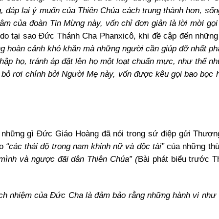
g, đáp lại ý muốn của Thiên Chúa cách trung thành hơn, số
tâm của đoàn Tin Mừng này, vốn chỉ đơn giản là lời mời gọi
 do tại sao Đức Thánh Cha Phanxicô, khi đề cập đến nhữn
ng hoàn cảnh khó khăn mà những người cần giúp đỡ nhất phải
a nhập họ, tránh áp đặt lên họ một loạt chuẩn mực, như thể 
 bỏ rơi chính bởi Người Mẹ này, vốn được kêu gọi bao bọc h
 những gì Đức Giáo Hoàng đã nói trong sứ điệp gửi Thượn
áo
“các thái độ trọng nam khinh nữ và độc tài”
của những thừ
 mình và ngược đãi dân Thiên Chúa” (
Bài phát biểu trước 
ch nhiệm của Đức Cha là đảm bảo rằng những hành vi như