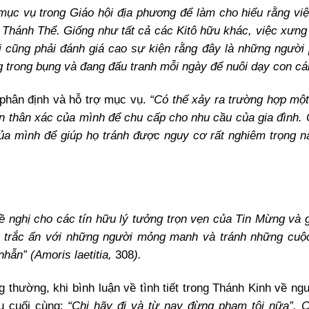
mục vụ trong Giáo hội địa phương để làm cho hiểu rằng vi
 Thánh Thể. Giống như tất cả các Kitô hữu khác, việc xưng 
 cũng phải đánh giá cao sự kiện rằng đây là những người
rong bụng và đang đấu tranh mỗi ngày để nuôi dạy con cái
phân định và hỗ trợ mục vụ.
“Có thể xảy ra trường hợp mộ
n thân xác của mình để chu cấp cho nhu cầu của gia đình.
ủa mình để giúp họ tránh được nguy cơ rất nghiêm trọng nà
 nghị cho các tín hữu lý tưởng trọn vẹn của Tin Mừng và g
ng trắc ẩn với những người mỏng manh và tránh những cuộ
hẫn” (Amoris laetitia,
308
).
 thường, khi bình luận về tình tiết trong Thánh Kinh về ng
âu cuối cùng:
“Chị hãy đi và từ nay đừng phạm tội nữa”. 