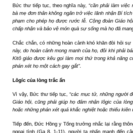
Bức thư tiếp tục, theo nghĩa này,
“cần phải làm việc 
bà mẹ đơn thân không ngăn trở việc lãnh nhận Bí tích
phạm cho phép họ được rước lễ. Cộng đoàn Giáo hội
chấp nhận và bảo vệ món quà sự sống mà họ đã mang t
Chắc chắn, có những hoàn cảnh khó khăn đòi hỏi sự 
này, do hoàn cảnh mong manh của họ, đôi khi phải bá
Kitô giáo được kêu gọi làm mọi thứ trong khả năng c
phán xét họ một cách gay gắt”.
Lôgíc của lòng trắc ẩn
Vì vậy, Bức thư tiếp tục,
“các mục tử, những người đề
Giáo hội, cũng phải giúp họ đảm nhận lôgic của lò
hoặc những phán xét quá khắc nghiệt hoặc thiếu kiên n
Tiếp đến, Đức Hồng y Tổng trưởng nhắc lại rằng thông
ngoại tình (Ga 8, 1-11), người ta nhấn mạnh đến c