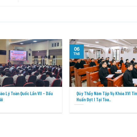
06
Th8
Giáo Lý Toàn Quốc Lần VII – Dấu
Qúy Thầy Năm Tập Vụ Khóa XVI Tĩ
ãi
Huấn Đợt I Tại Tòa..