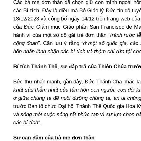
Các bà mẹ đơn thân đã chọn giữ con mình ngoài hô
các Bí tích. Đây là điều mà Bộ Giáo lý Đức tin đã t
13/12/2023 và công bố ngày 14/12 trên trang web của
của Đức Giám mục Giáo phận San Francisco de Maco
hành vi của một số cô gái trẻ đơn thân
“tránh rước l
cộng đoàn”.
Cần lưu ý rằng
“ở một số quốc gia, các
hôn nhân lãnh nhận các bí tích và thậm chí rửa tội cho
Bí tích Thánh Thể, sự đáp trả của Thiên Chúa trư
Bức thư nhấn mạnh, gần đây, Đức Thánh Cha nhắc lạ
khát sâu thẳm nhất của tâm hồn con người, cơn đói kh
ở giữa chúng ta để nuôi dưỡng chúng ta, an ủi chúng
trước Ban tổ chức Đại hội Thánh Thể Quốc gia Hoa K
và sống một cuộc sống rất phức tạp vì sự lựa chọn n
các bí tích”.
Sự can đảm của bà mẹ đơn thân