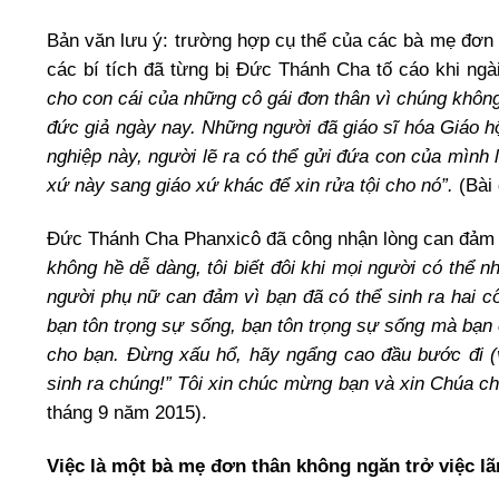
Bản văn lưu ý: trường hợp cụ thể của các bà mẹ đơn 
các bí tích đã từng bị Đức Thánh Cha tố cáo khi ng
cho con cái của những cô gái đơn thân vì chúng không
đức giả ngày nay. Những người đã giáo sĩ hóa Giáo hộ
nghiệp này, người lẽ ra có thể gửi đứa con của mình l
xứ này sang giáo xứ khác để xin rửa tội cho nó”.
(Bài
Đức Thánh Cha Phanxicô đã công nhận lòng can đảm 
không hề dễ dàng, tôi biết đôi khi mọi người có thể n
người phụ nữ can đảm vì bạn đã có thể sinh ra hai c
bạn tôn trọng sự sống, bạn tôn trọng sự sống mà bạn
cho bạn. Đừng xấu hổ, hãy ngẩng cao đầu bước đi (và
sinh ra chúng!” Tôi xin chúc mừng bạn và xin Chúa c
tháng 9 năm 2015).
Việc là một bà mẹ đơn thân không ngăn trở việc lã