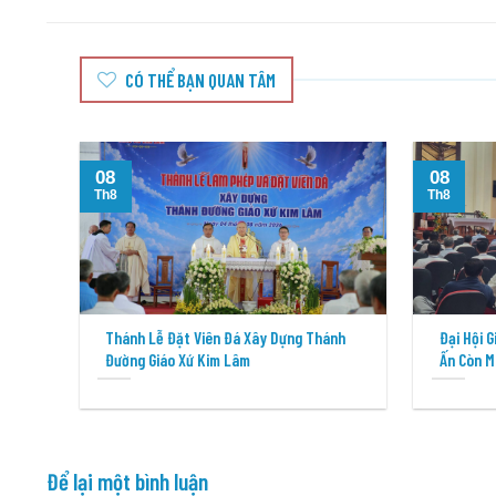
CÓ THỂ BẠN QUAN TÂM
08
08
Th8
Th8
Thánh Lễ Đặt Viên Đá Xây Dựng Thánh
Đại Hội 
Đường Giáo Xứ Kim Lâm
Ấn Còn M
Để lại một bình luận