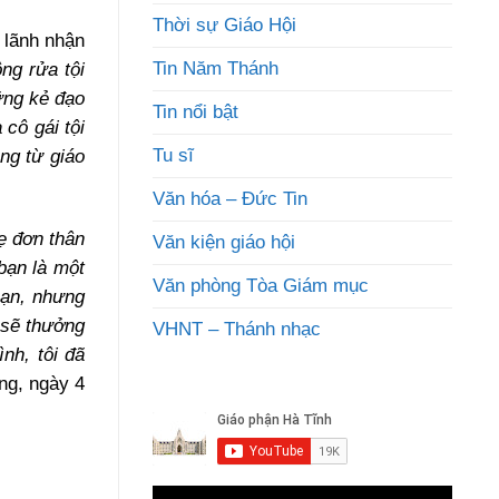
Thời sự Giáo Hội
 lãnh nhận
Tin Năm Thánh
ng rửa tội
ững kẻ đạo
Tin nổi bật
cô gái tội
Tu sĩ
ng từ giáo
Văn hóa – Đức Tin
ẹ đơn thân
Văn kiện giáo hội
 bạn là một
Văn phòng Tòa Giám mục
bạn, nhưng
 sẽ thưởng
VHNT – Thánh nhạc
nh, tôi đã
ng, ngày 4