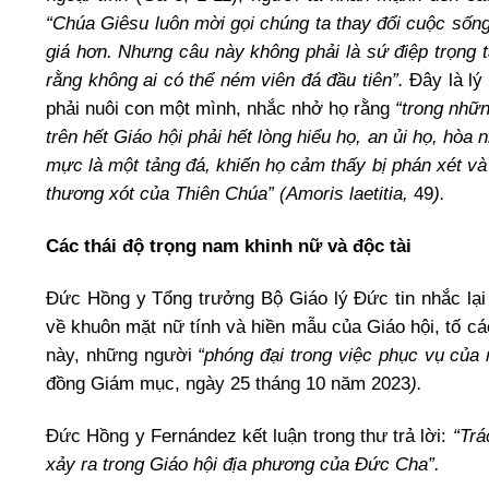
“Chúa Giêsu luôn mời gọi chúng ta thay đổi cuộc sốn
giá hơn. Nhưng câu này không phải là sứ điệp trọng 
rằng không ai có thể ném viên đá đầu tiên”.
Đây là lý
phải nuôi con một mình, nhắc nhở họ rằng
“trong nhữ
trên hết Giáo hội phải hết lòng hiểu họ, an ủi họ, hò
mực là một tảng đá, khiến họ cảm thấy bị phán xét và
thương xót của Thiên Chúa” (Amoris laetitia,
49
).
Các thái độ trọng nam khinh nữ và độc tài
Đức Hồng y Tổng trưởng Bộ Giáo lý Đức tin nhắc lại
về khuôn mặt nữ tính và hiền mẫu của Giáo hội, tố c
này, những người
“phóng đại trong việc phục vụ của
đồng Giám mục, ngày 25 tháng 10 năm 2023
).
Đức Hồng y Fernández kết luận trong thư trả lời:
“Trá
xảy ra trong Giáo hội địa phương của Đức Cha”.