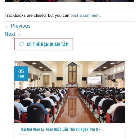
Trackbacks are closed, but you can
post a comment
.
←
Previous
Next
→
CÓ THỂ BẠN QUAN TÂM
05
Th8
T
Đại Hội Giáo Lý Toàn Quốc Lần Thứ VII Ngày Thứ II –..