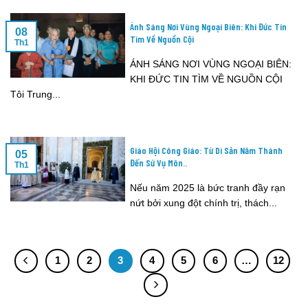
Ánh Sáng Nơi Vùng Ngoại Biên: Khi Đức Tin
08
Tìm Về Nguồn Cội
Th1
ÁNH SÁNG NƠI VÙNG NGOẠI BIÊN:
KHI ĐỨC TIN TÌM VỀ NGUỒN CỘI
Tôi Trung...
Giáo Hội Công Giáo: Từ Di Sản Năm Thánh
05
Đến Sứ Vụ Môn..
Th1
Nếu năm 2025 là bức tranh đầy rạn
nứt bởi xung đột chính trị, thách...
1
2
3
4
5
6
…
12