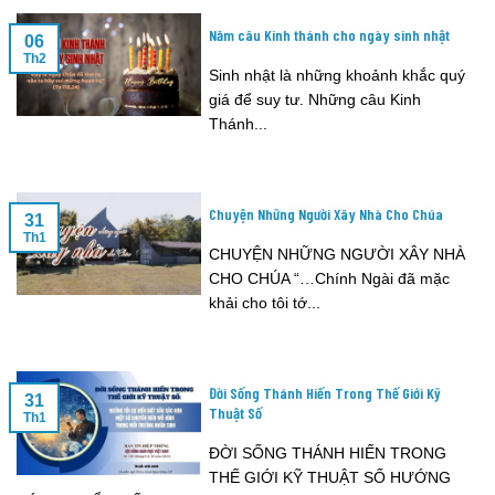
Năm câu Kinh thánh cho ngày sinh nhật
06
Th2
Sinh nhật là những khoảnh khắc quý
giá để suy tư. Những câu Kinh
Thánh...
Chuyện Những Người Xây Nhà Cho Chúa
31
Th1
CHUYỆN NHỮNG NGƯỜI XÂY NHÀ
CHO CHÚA “…Chính Ngài đã mặc
khải cho tôi tớ...
Đời Sống Thánh Hiến Trong Thế Giới Kỹ
31
Thuật Số
Th1
ĐỜI SỐNG THÁNH HIẾN TRONG
THẾ GIỚI KỸ THUẬT SỐ HƯỚNG