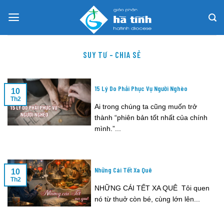
Skip
to
content
SUY TƯ – CHIA SẺ
15 Lý Do Phải Phục Vụ Người Nghèo
10
Th2
Ai trong chúng ta cũng muốn trở
thành “phiên bản tốt nhất của chính
mình.”...
Những Cái Tết Xa Quê
10
Th2
NHỮNG CÁI TẾT XA QUÊ Tôi quen
nó từ thuở còn bé, cùng lớn lên...