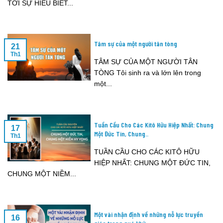
TỚI SỰ HIỂU BIẾT...
Tâm sự của một người tân tòng
21
Th1
TÂM SỰ CỦA MỘT NGƯỜI TÂN
TÒNG Tôi sinh ra và lớn lên trong
một...
Tuần Cầu Cho Các Kitô Hữu Hiệp Nhất: Chung
17
Một Đức Tin, Chung..
Th1
TUẦN CẦU CHO CÁC KITÔ HỮU
HIỆP NHẤT: CHUNG MỘT ĐỨC TIN,
CHUNG MỘT NIỀM...
Một vài nhận định về những nỗ lực truyền
16