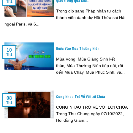
giáo trong quá khứ..
Th1
Trong dịp sang Pháp nhận tư cách
thành viên danh dự Hội Thừa sai Hải
ngoại Paris, và 6...
Bước Vào Mùa Thường Niên
10
Th1
Mùa Vọng, Mùa Giáng Sinh kết
thúc, Mùa Thường Niên tiếp nối, rồi
đến Mùa Chay, Mùa Phục Sinh, và...
Cùng Nhau Trở Về Với Lời Chúa
08
Th1
CÙNG NHAU TRỞ VỀ VỚI LỜI CHÚA
Trong Thư Chung ngày 07/10/2022,
Hội đồng Giám...