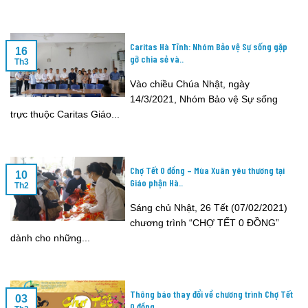
Caritas Hà Tĩnh: Nhóm Bảo vệ Sự sống gặp
16
gỡ chia sẻ và..
Th3
Vào chiều Chúa Nhật, ngày
14/3/2021, Nhóm Bảo vệ Sự sống
trực thuộc Caritas Giáo...
Chợ Tết 0 đồng – Mùa Xuân yêu thương tại
10
Giáo phận Hà..
Th2
Sáng chủ Nhật, 26 Tết (07/02/2021)
chương trình “CHỢ TẾT 0 ĐỒNG”
dành cho những...
Thông báo thay đổi về chương trình Chợ Tết
03
0 đồng