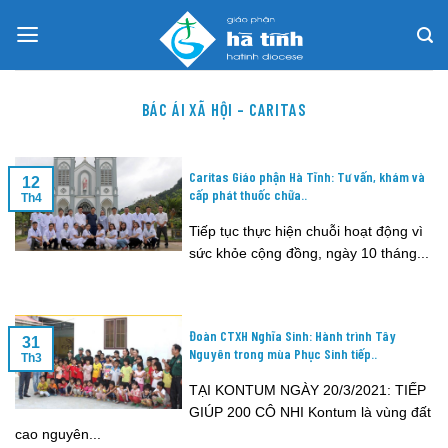
Skip
to
content
BÁC ÁI XÃ HỘI – CARITAS
Caritas Giáo phận Hà Tĩnh: Tư vấn, khám và
12
cấp phát thuốc chữa..
Th4
Tiếp tục thực hiện chuỗi hoạt động vì
sức khỏe cộng đồng, ngày 10 tháng...
Đoàn CTXH Nghĩa Sinh: Hành trình Tây
31
Nguyên trong mùa Phục Sinh tiếp..
Th3
TẠI KONTUM NGÀY 20/3/2021: TIẾP
GIÚP 200 CÔ NHI Kontum là vùng đất
cao nguyên...