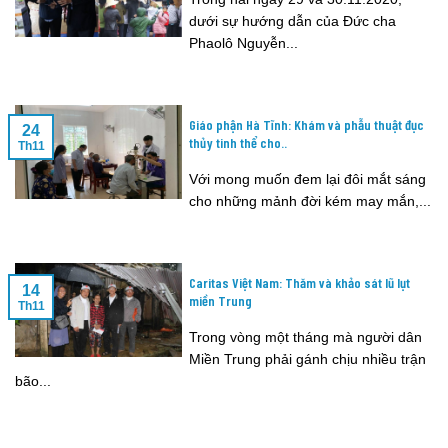
dưới sự hướng dẫn của Đức cha
Phaolô Nguyễn...
Giáo phận Hà Tĩnh: Khám và phẫu thuật đục
24
thủy tinh thể cho..
Th11
Với mong muốn đem lại đôi mắt sáng
cho những mảnh đời kém may mắn,...
Caritas Việt Nam: Thăm và khảo sát lũ lụt
14
miền Trung
Th11
Trong vòng một tháng mà người dân
Miền Trung phải gánh chịu nhiều trận
bão...